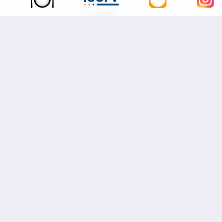
# HERZLICH
WILLKOMMEN
MEDIENBILDUNG
SLIDER
STUFENFAHRT
#
STUFENFAHRT
#
KOPENHAGEN
#
ABITUR
VERANSTALTUNG
#INFOVERANSTALTUNG
#
INFOVERANSTALTUNG
GRUNDSCHULE
WORKSHOP
BEGEGNUNGSABEND
SPORTHELFER
VOLLEYBALL
ERNA
SPORT
LK