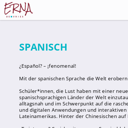
SPANISCH
Schulleitung
Kollegium
¿Español? – ¡fenomenal!
Lehrer*innen
Schulsozialarbeiter
Mit der spanischen Sprache die Welt erobern –
Referendar*innen
Schüler*innen, die Lust haben mit einer neu
spanischsprachigen Länder der Welt einzutauc
Teams
alltagsnah und im Schwerpunkt auf die rasche
und digitalen Anwendungen und interaktiven
Schüler*innen
Lateinamerikas. Hinter der Chinesischen auf 
Schüler*innenvertretung