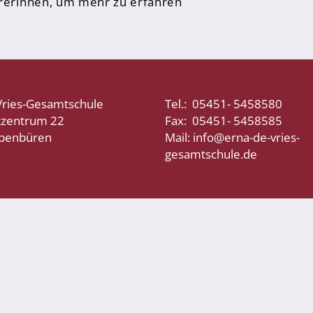
hrerinnen, um mehr zu erfahren
Vries-Gesamtschule
Tel.: 05451- 5458580
tzentrum 22
Fax: 05451- 5458585
bbenbüren
Mail: info@erna-de-vries-
gesamtschule.de