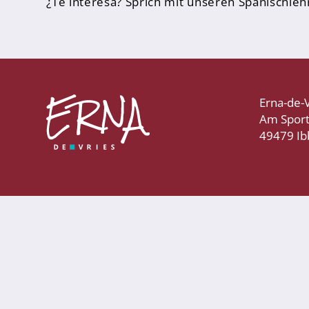
¿Te interesa? Sprich mit unseren Spanischle
Sporthelfer*innen
Sanitätsdienst
Eltern
Förderverein
Erna-de-
Elternvertreter*innen
Am Spor
49479 I
Mitarbeiter*innen
Sekretär*innen
Hausmeister
Lehrer*innen Ausbildung
Praktika und Praxissemester
Referendariat