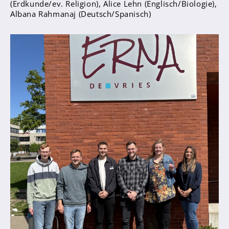
(Erdkunde/ev. Religion), Alice Lehn (Englisch/Biologie),
Sanitätsdienst
Albana Rahmanaj (Deutsch/Spanisch)
Eltern
Förderverein
Elternvertreter*innen
Mitarbeiter*innen
Sekretär*innen
Hausmeister
Lehrer*innen Ausbildung
Praktika und Praxissemester
Referendariat