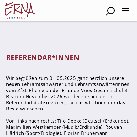
Suche
Schulleitung
REFERENDAR*INNEN
Kollegium
Lehrer*innen
Wir begrüßen zum 01.05.2025 ganz herzlich unsere
Schulsozialarbeiter
neuen Lehramtsanwärter und Lehramtsanwärterinnen
Referendar*innen
vom ZfSL Rheine an der Erna-de-Vries-Gesamtschule!
Bis zum November 2026 werden sie bei uns ihr
Teams
Referendariat absolvieren, für das wir ihnen nur das
Beste wünschen.
Schüler*innen
Von links nach rechts: Tilo Depke (Deutsch/Erdkunde),
Schüler*innenvertretung
Maximilian Westkemper (Musik/Erdkunde), Rouven
Sporthelfer*innen
Hädrich (Sport/Biologie), Florian Brunemann