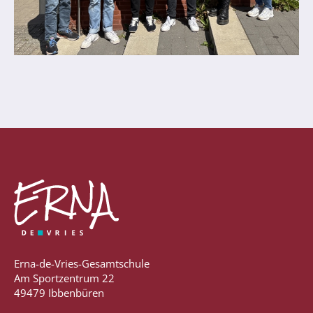
Abschlüsse
Fremdsprachen
Englisch
Spanisch
Niederländisch
MINT
Naturwissenschaften
Informatik
Differenzierung
Inklusion
Erna-de-Vries-Gesamtschule
Am Sportzentrum 22
Fächer
49479 Ibbenbüren
Berufsorientierung