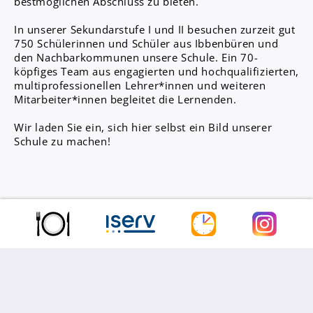
bestmöglichen Abschluss zu bieten.
Anprechpartner
In unserer Sekundarstufe I und II besuchen zurzeit gut
Konzept für die Berufsberatung in den
750 Schülerinnen und Schüler aus Ibbenbüren und
Jahrgängen 7 - 10
den Nachbarkommunen unsere Schule. Ein 70-
köpfiges Team aus engagierten und hochqualifizierten,
Berufsberatung
multiprofessionellen Lehrer*innen und weiteren
Kooperationspartner
Mitarbeiter*innen begleitet die Lernenden.
Wir laden Sie ein, sich hier selbst ein Bild unserer
Bilingualer Unterricht
Schule zu machen!
Laufbahn und Abschlüsse
FHR und Abitur
Einführungsphase
Qualifikationsphase