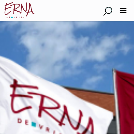
Suche
Schulleitung
Kollegium
Lehrer*innen
Schulsozialarbeiter
Referendar*innen
Teams
Schüler*innen
Schüler*innenvertretung
Sporthelfer*innen