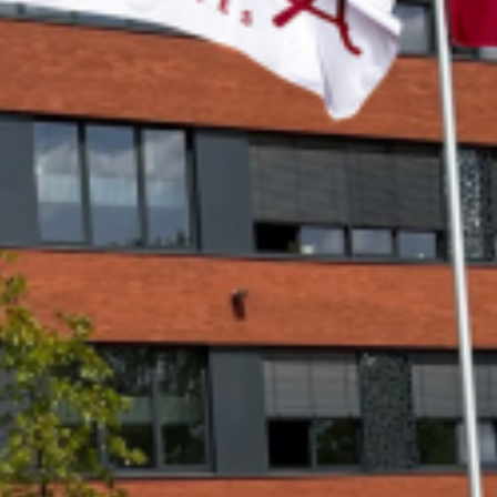
Sanitätsdienst
Eltern
Förderverein
Elternvertreter*innen
Mitarbeiter*innen
Sekretär*innen
Hausmeister
Lehrer*innen Ausbildung
Praktika und Praxissemester
Referendariat