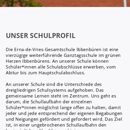
Abschlüsse
Fremdsprachen
UNSER SCHULPROFIL
Englisch
Spanisch
Die Erna-de-Vries-Gesamtschule Ibbenbüren ist eine
Niederländisch
vierzügige weiterführende Ganztagsschule im grünen
Herzen Ibbenbürens. An unserer Schule können
Schüler*innen alle Schulabschlüsse erwerben, vom
MINT
Abitur bis zum Hauptschulabschluss.
Naturwissenschaften
An unserer Schule sind die Unterschiede des
Informatik
dreigliedrigen Schulsystems aufgehoben. Das
gemeinsame Lernen steht im Zentrum. Uns geht es
Differenzierung
darum, die Schullaufbahn der einzelnen
Schüler*innen möglichst lange offen zu halten, damit
Inklusion
jeder und jede entsprechend der eigenen Begabungen
Fächer
und Neigungen gefördert und gefordert wird. Das Ziel
ist, in einer ungebrochenen Schullaufbahn den
Berufsorientierung