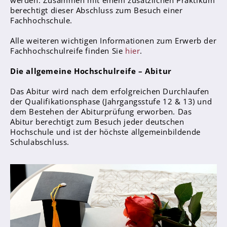
werden. Zusammen mit einem zusätzlichen Praktikum
Sanitätsdienst
berechtigt dieser Abschluss zum Besuch einer
Fachhochschule.
Eltern
Alle weiteren wichtigen Informationen zum Erwerb der
Förderverein
Fachhochschulreife finden Sie
hier
.
Elternvertreter*innen
Die allgemeine Hochschulreife – Abitur
Mitarbeiter*innen
Das Abitur wird nach dem erfolgreichen Durchlaufen
der Qualifikationsphase (Jahrgangsstufe 12 & 13) und
Sekretär*innen
dem Bestehen der Abiturprüfung erworben. Das
Abitur berechtigt zum Besuch jeder deutschen
Hausmeister
Hochschule und ist der höchste allgemeinbildende
Schulabschluss.
Lehrer*innen Ausbildung
Praktika und Praxissemester
Referendariat