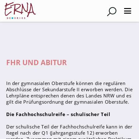
Suche
Schulleitung
Kollegium
FHR UND ABITUR
Lehrer*innen
Schulsozialarbeiter
In der gymnasialen Oberstufe können die regulären
Referendar*innen
Abschlüsse der Sekundarstufe II erworben werden. Die
Lehrpläne entsprechen denen des Landes NRW und es
Teams
gilt die Prüfungsordnung der gymnasialen Oberstufe.
Die Fachhochschulreife – schulischer Teil
Schüler*innen
Schüler*innenvertretung
Der schulische Teil der Fachhochschulreife kann in der
Regel nach der Q1 (Jahrgangsstufe 12) erworben
Sporthelfer*innen