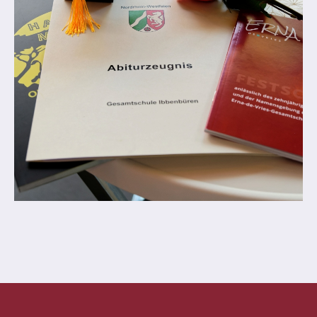
Abschlüsse
Fremdsprachen
Englisch
Spanisch
Niederländisch
MINT
Naturwissenschaften
Informatik
Differenzierung
Inklusion
Fächer
Berufsorientierung