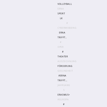
VOLLEYBALL
ERNA
SPORT
LK
#
CYBERMOBBING
ERNA
TRIFFT..
#
OPER
#
THEATER
AUSZEICHNUNG
FÖRDERUNG
GESUNDHEIT
#ERNA
TRIFFT...
JAHRGANG
5
ERASMUS+
#EUROPA
#