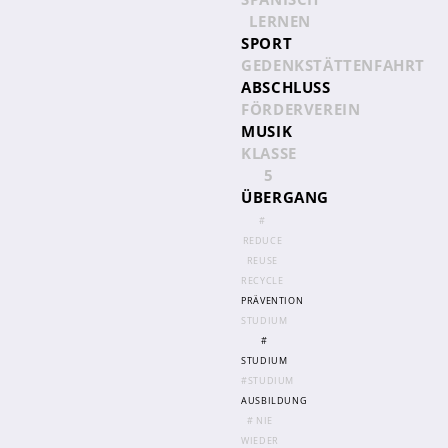
Ausgabe 1 - Sommer 2022
LERNEN
SPORT
Ausgabe 2 - Winter 2022
GEDENKSTÄTTENFAHRT
Ausgabe 3 - Winter 2024
ABSCHLUSS
FÖRDERVEREIN
MUSIK
KLASSE
5
ÜBERGANG
#
Krankmeldung
REDUCE
REUSE
Schulanmeldung
RECYCLE
Downloads
PRÄVENTION
STUDIUM
ISERV
#
WebUntis
STUDIUM
#STUDIUM
Essensanmeldung
AUSBILDUNG
# NIE
WIEDER