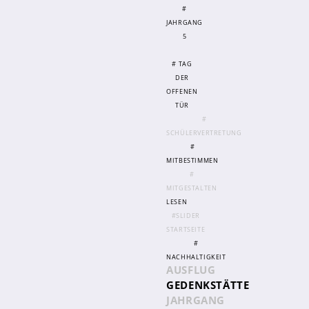
Fächer
#
JAHRGANG
Digitalisierung
5
Oberstufenteam
# TAG
Studium und Beruf
DER
OFFENEN
Infos & Downloads
TÜR
#
SCHÜLERVERTRETUNG
#
MITBESTIMMEN
#
MITGESTALTEN
Schulprofil
LESEN
#SLIDER
Leitbild
STARTSEITE
Ganztag
#
NACHHALTIGKEIT
Schulrestaurant
AUSFLUG
GEDENKSTÄTTE
AG-Bereich
JAHRGANG
OFFA