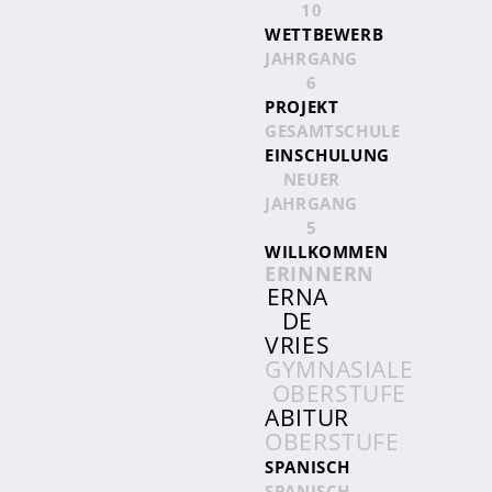
10
Ernas Frühstückstreff
WETTBEWERB
JAHRGANG
6
Wir fördern und fordern
PROJEKT
Talentförderung
GESAMTSCHULE
EINSCHULUNG
Digitale Drehtür
NEUER
JAHRGANG
Erna trifft...
5
Unsere Schulhunde
WILLKOMMEN
ERINNERN
ERNA
DE
VRIES
GYMNASIALE
OBERSTUFE
Termine
ABITUR
OBERSTUFE
News
SPANISCH
Schülerzeitung
SPANISCH