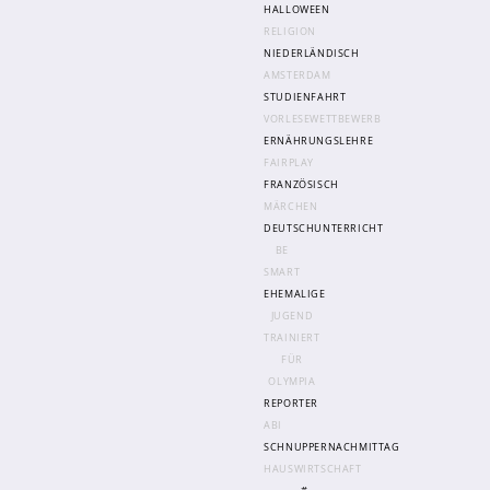
HALLOWEEN
RELIGION
NIEDERLÄNDISCH
Abschlüsse
AMSTERDAM
Fremdsprachen
STUDIENFAHRT
VORLESEWETTBEWERB
Englisch
ERNÄHRUNGSLEHRE
Spanisch
FAIRPLAY
FRANZÖSISCH
Niederländisch
MÄRCHEN
DEUTSCHUNTERRICHT
BE
MINT
SMART
Naturwissenschaften
EHEMALIGE
JUGEND
Informatik
TRAINIERT
FÜR
Differenzierung
OLYMPIA
REPORTER
Inklusion
ABI
Fächer
SCHNUPPERNACHMITTAG
HAUSWIRTSCHAFT
Berufsorientierung