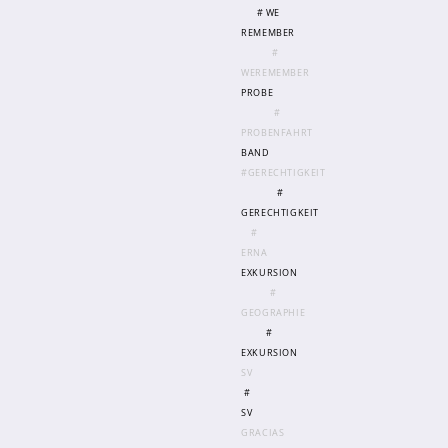
# WE
REMEMBER
#
WEREMEMBER
PROBE
#
PROBENFAHRT
BAND
#GERECHTIGKEIT
#
GERECHTIGKEIT
#
ERNA
EXKURSION
#
GEOGRAPHIE
#
EXKURSION
SV
#
SV
GRACIAS