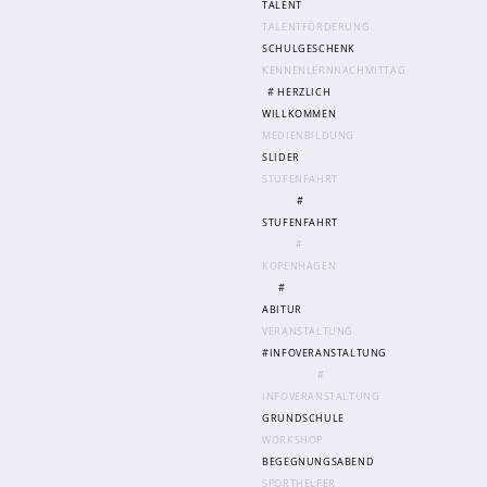
TALENT
TALENTFÖRDERUNG
SCHULGESCHENK
KENNENLERNNACHMITTAG
# HERZLICH
WILLKOMMEN
MEDIENBILDUNG
SLIDER
STUFENFAHRT
#
STUFENFAHRT
#
KOPENHAGEN
#
ABITUR
VERANSTALTUNG
#INFOVERANSTALTUNG
#
INFOVERANSTALTUNG
GRUNDSCHULE
WORKSHOP
BEGEGNUNGSABEND
SPORTHELFER