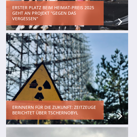
ERSTER PLATZ BEIM HEIMAT-PREIS 2025
GEHT AN PROJEKT “GEGEN DAS
VERGESSEN"
ERINNERN FÜR DIE ZUKUNFT: ZEITZEUGE
BERICHTET ÜBER TSCHERNOBYL