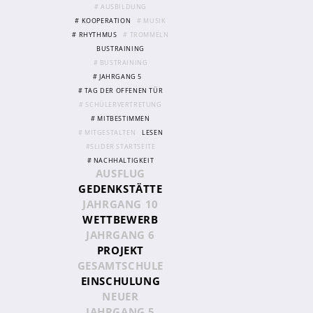
# AUSBILDUNG
# KOOPERATION
# MUSIK
# RHYTHMUS
# TROMMELN
Abschlüsse
BUSTRAINING
Fremdsprachen
# BUSTRAINING
# JAHRGANG 5
Englisch
# TAG DER OFFENEN TÜR
Spanisch
# SCHÜLERVERTRETUNG
# MITBESTIMMEN
Niederländisch
# MITGESTALTEN
LESEN
#SLIDER STARTSEITE
MINT
# NACHHALTIGKEIT
AUSFLUG
Naturwissenschaften
GEDENKSTÄTTE
JAHRGANG 10
Informatik
WETTBEWERB
JAHRGANG 6
Differenzierung
PROJEKT
Inklusion
GESAMTSCHULE
EINSCHULUNG
Fächer
NEUER
Berufsorientierung
JAHRGANG 5