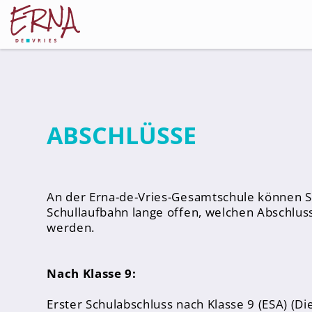
Schulleitung
ABSCHLÜSSE
Kollegium
Lehrer*innen
Schulsozialarbeiter
An der Erna-de-Vries-Gesamtschule können S
Schullaufbahn lange offen, welchen Abschluss 
Referendar*innen
werden.
Teams
Schüler*innen
Nach Klasse 9:
Schüler*innenvertretung
Erster Schulabschluss nach Klasse 9 (ESA) (Di