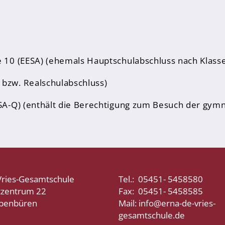
se 10 (EESA) (ehemals Hauptschulabschluss nach Klass
 bzw. Realschulabschluss)
(MSA-Q) (enthält die Berechtigung zum Besuch der gy
Vries-Gesamtschule
Tel.: 05451- 5458580
tzentrum 22
Fax: 05451- 5458585
bbenbüren
Mail: info@erna-de-vries-
gesamtschule.de