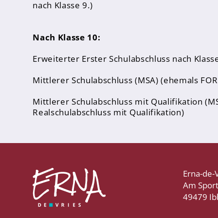
nach Klasse 9.)
Sporthelfer*innen
Sanitätsdienst
Nach Klasse 10:
Eltern
Erweiterter Erster Schulabschluss nach Klas
Förderverein
Mittlerer Schulabschluss (MSA) (ehemals FOR
Elternvertreter*innen
Mittlerer Schulabschluss mit Qualifikation 
Mitarbeiter*innen
Realschulabschluss mit Qualifikation)
Sekretär*innen
Hausmeister
Lehrer*innen Ausbildung
Erna-de-
Am Spor
Praktika und Praxissemester
49479 I
Referendariat