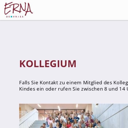
Schulleitung
Kollegium
KOLLEGIUM
Lehrer*innen
Schulsozialarbeiter
Falls Sie Kontakt zu einem Mitglied des Kol
Referendar*innen
Kindes ein oder rufen Sie zwischen 8 und 14
Teams
Schüler*innen
Schüler*innenvertretung