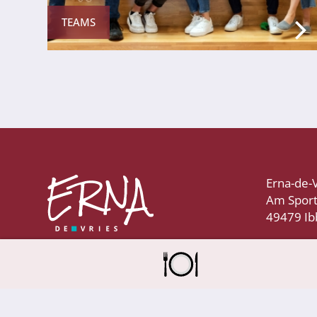
TEAMS
Abschlüsse
Fremdsprachen
Englisch
Spanisch
Erna-de-
Niederländisch
Am Spor
49479 I
MINT
Naturwissenschaften
Informatik
Differenzierung