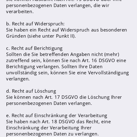
Schülerzeitung
personenbezogenen Daten verlangen, die wir
verarbeiten.
Ausgabe 1 - Sommer 2022
Ausgabe 2 - Winter 2022
b. Recht auf Widerspruch:
Sie haben ein Recht auf Widerspruch aus besonderen
Ausgabe 3 - Winter 2024
Gründen (siehe unter Punkt II).
c. Recht auf Berichtigung
Sollten die Sie betreffenden Angaben nicht (mehr)
zutreffend sein, können Sie nach Art. 16 DSGVO eine
Berichtigung verlangen. Sollten Ihre Daten
unvollständig sein, können Sie eine Vervollständigung
Krankmeldung
verlangen.
Schulanmeldung
d. Recht auf Löschung
Downloads
Sie können nach Art. 17 DSGVO die Löschung Ihrer
personenbezogenen Daten verlangen.
ISERV
e. Recht auf Einschränkung der Verarbeitung
WebUntis
Sie haben nach Art. 18 DSGVO das Recht, eine
Essensanmeldung
Einschränkung der Verarbeitung Ihrer
personenbezogenen Daten zu verlangen.