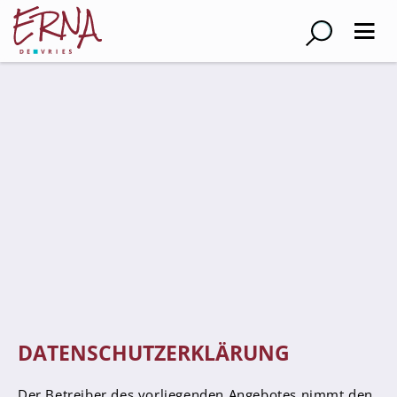
Suche
Schulleitung
Kollegium
Lehrer*innen
Schulsozialarbeiter
Referendar*innen
Teams
Schüler*innen
DATENSCHUTZERKLÄRUNG
Schüler*innenvertretung
Sporthelfer*innen
Der Betreiber des vorliegenden Angebotes nimmt den