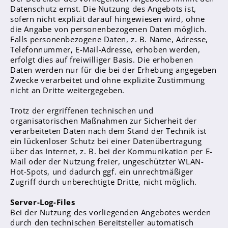
Sanitätsdienst
Datenschutz ernst. Die Nutzung des Angebots ist,
sofern nicht explizit darauf hingewiesen wird, ohne
die Angabe von personenbezogenen Daten möglich.
Eltern
Falls personenbezogene Daten, z. B. Name, Adresse,
Förderverein
Telefonnummer, E-Mail-Adresse, erhoben werden,
erfolgt dies auf freiwilliger Basis. Die erhobenen
Elternvertreter*innen
Daten werden nur für die bei der Erhebung angegeben
Zwecke verarbeitet und ohne explizite Zustimmung
nicht an Dritte weitergegeben.
Mitarbeiter*innen
Sekretär*innen
Trotz der ergriffenen technischen und
organisatorischen Maßnahmen zur Sicherheit der
Hausmeister
verarbeiteten Daten nach dem Stand der Technik ist
ein lückenloser Schutz bei einer Datenübertragung
Lehrer*innen Ausbildung
über das Internet, z. B. bei der Kommunikation per E-
Mail oder der Nutzung freier, ungeschützter WLAN-
Praktika und Praxissemester
Hot-Spots, und dadurch ggf. ein unrechtmäßiger
Referendariat
Zugriff durch unberechtigte Dritte, nicht möglich.
Server-Log-Files
Bei der Nutzung des vorliegenden Angebotes werden
durch den technischen Bereitsteller automatisch