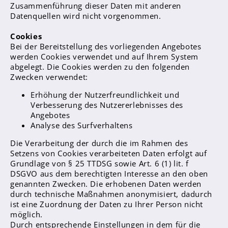
Zusammenführung dieser Daten mit anderen
Anprechpartner
Datenquellen wird nicht vorgenommen.
Konzept für die Berufsberatung in den
Cookies
Jahrgängen 7 - 10
Bei der Bereitstellung des vorliegenden Angebotes
Berufsberatung
werden Cookies verwendet und auf Ihrem System
abgelegt. Die Cookies werden zu den folgenden
Kooperationspartner
Zwecken verwendet:
Bilingualer Unterricht
Erhöhung der Nutzerfreundlichkeit und
Verbesserung des Nutzererlebnisses des
Angebotes
Analyse des Surfverhaltens
Die Verarbeitung der durch die im Rahmen des
Setzens von Cookies verarbeiteten Daten erfolgt auf
Grundlage von § 25 TTDSG sowie Art. 6 (1) lit. f
Laufbahn und Abschlüsse
DSGVO aus dem berechtigten Interesse an den oben
genannten Zwecken. Die erhobenen Daten werden
FHR und Abitur
durch technische Maßnahmen anonymisiert, dadurch
Einführungsphase
ist eine Zuordnung der Daten zu Ihrer Person nicht
möglich.
Qualifikationsphase
Durch entsprechende Einstellungen in dem für die