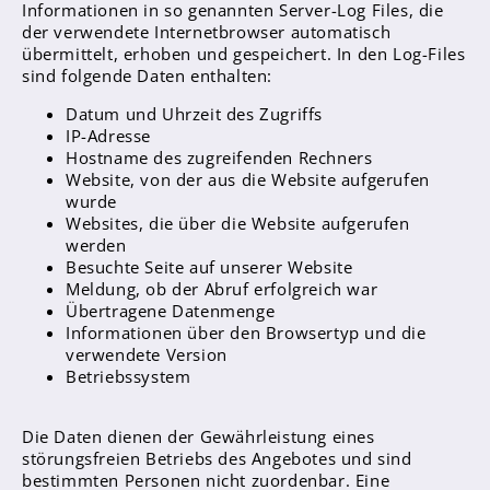
Informationen in so genannten Server-Log Files, die
der verwendete Internetbrowser automatisch
übermittelt, erhoben und gespeichert. In den Log-Files
Abschlüsse
sind folgende Daten enthalten:
Fremdsprachen
Datum und Uhrzeit des Zugriffs
Englisch
IP-Adresse
Hostname des zugreifenden Rechners
Spanisch
Website, von der aus die Website aufgerufen
Niederländisch
wurde
Websites, die über die Website aufgerufen
werden
MINT
Besuchte Seite auf unserer Website
Naturwissenschaften
Meldung, ob der Abruf erfolgreich war
Übertragene Datenmenge
Informatik
Informationen über den Browsertyp und die
verwendete Version
Betriebssystem
Differenzierung
Inklusion
Die Daten dienen der Gewährleistung eines
Fächer
störungsfreien Betriebs des Angebotes und sind
Berufsorientierung
bestimmten Personen nicht zuordenbar. Eine