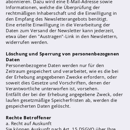
abonnieren. Dazu wird eine E-Mail-Adresse sowie
OFFA
Informationen, welche die Überprüfung der
rechtmäßigen Inhaberschaft und die Einwilligung in
Ernas Frühstückstreff
den Empfang des Newsletterangebots benötigt.
Eine erteilte Einwilligung in die Verarbeitung der
Wir fördern und fordern
Daten zum Versand der Newsletter kann jederzeit,
etwa über den "Austragen"-Link in den Newslettern,
Talentförderung
widerrufen werden.
Digitale Drehtür
Löschung und Sperrung von personenbezogenen
Daten
Erna trifft...
Personenbezogene Daten werden nur für den
Unsere Schulhunde
Zeitraum gespeichert und verarbeitet, wie es die bei
der Erhebung angegebenen Zwecke erfordern, oder
soweit dies Gesetze und Vorschriften, denen der
Verantwortliche unterworfen ist, vorsehen.
Entfällt der bei der Erhebung angegebene Zweck, oder
laufen gesetzmäßige Speicherfristen ab, werden die
gespeicherten Daten gelöscht.
Termine
Rechte Betroffener
a. Recht auf Auskunft
News
Sie können Auskunft nach Art. 15 DSGVO über Ihre