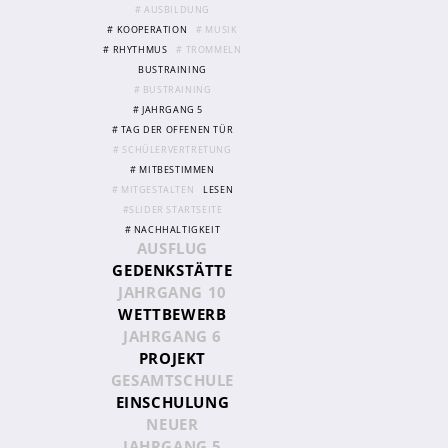
# AUSBILDUNG
# KOOPERATION
# MUSIK
# RHYTHMUS
# TROMMELN
Abschlüsse
BUSTRAINING
Fremdsprachen
# BUSTRAINING
# JAHRGANG 5
Englisch
# TAG DER OFFENEN TÜR
Spanisch
# SCHÜLERVERTRETUNG
# MITBESTIMMEN
Niederländisch
# MITGESTALTEN
LESEN
#SLIDER STARTSEITE
MINT
# NACHHALTIGKEIT
AUSFLUG
Naturwissenschaften
GEDENKSTÄTTE
JAHRGANG 10
Informatik
WETTBEWERB
JAHRGANG 6
Differenzierung
PROJEKT
Inklusion
GESAMTSCHULE
EINSCHULUNG
Fächer
NEUER
Berufsorientierung
JAHRGANG 5