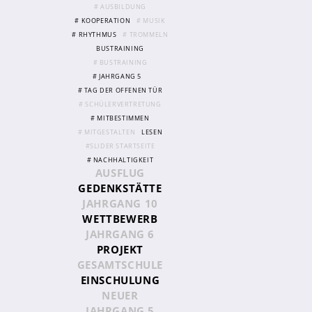
# AUSBILDUNG
# KOOPERATION
# MUSIK
# RHYTHMUS
# TROMMELN
Abschlüsse
BUSTRAINING
Fremdsprachen
# BUSTRAINING
# JAHRGANG 5
Englisch
# TAG DER OFFENEN TÜR
Spanisch
# SCHÜLERVERTRETUNG
# MITBESTIMMEN
Niederländisch
# MITGESTALTEN
LESEN
#SLIDER STARTSEITE
MINT
# NACHHALTIGKEIT
AUSFLUG
Naturwissenschaften
GEDENKSTÄTTE
JAHRGANG 10
Informatik
WETTBEWERB
JAHRGANG 6
Differenzierung
PROJEKT
Inklusion
GESAMTSCHULE
EINSCHULUNG
Fächer
NEUER
Berufsorientierung
JAHRGANG 5