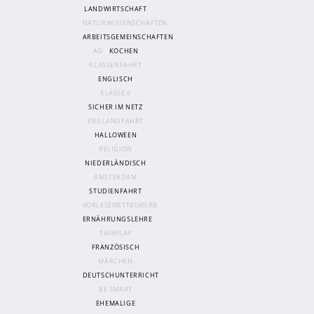
Sanitätsdienst
LANDWIRTSCHAFT
NATURWISSENSCHAFTEN
ARBEITSGEMEINSCHAFTEN
Eltern
AG
KOCHEN
KLASSENFAHRT
Förderverein
ENGLISCH
Elternvertreter*innen
KLASSE 6
SICHER IM NETZ
ENGLANDFAHRT
Mitarbeiter*innen
HALLOWEEN
Sekretär*innen
RELIGION
NIEDERLÄNDISCH
Hausmeister
AMSTERDAM
STUDIENFAHRT
Lehrer*innen Ausbildung
VORLESEWETTBEWERB
ERNÄHRUNGSLEHRE
Praktika und Praxissemester
FAIRPLAY
Referendariat
FRANZÖSISCH
MÄRCHEN
DEUTSCHUNTERRICHT
BE SMART
EHEMALIGE