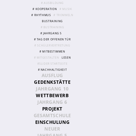
# AUSBILDUNG
# KOOPERATION
# MUSIK
# RHYTHMUS
# TROMMELN
Abschlüsse
BUSTRAINING
Fremdsprachen
# BUSTRAINING
# JAHRGANG 5
Englisch
# TAG DER OFFENEN TÜR
Spanisch
# SCHÜLERVERTRETUNG
# MITBESTIMMEN
Niederländisch
# MITGESTALTEN
LESEN
#SLIDER STARTSEITE
MINT
# NACHHALTIGKEIT
AUSFLUG
Naturwissenschaften
GEDENKSTÄTTE
JAHRGANG 10
Informatik
WETTBEWERB
JAHRGANG 6
Differenzierung
PROJEKT
Inklusion
GESAMTSCHULE
EINSCHULUNG
Fächer
NEUER
Berufsorientierung
JAHRGANG 5