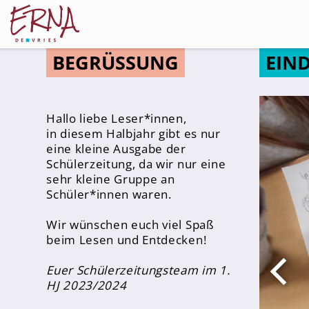
BEGRÜSSUNG
EIN
Schulleitung
Hallo liebe Leser*innen,
in diesem Halbjahr gibt es nur
Kollegium
eine kleine Ausgabe der
Schülerzeitung, da wir nur eine
Lehrer*innen
sehr kleine Gruppe an
Schulsozialarbeiter
Schüler*innen waren.
Referendar*innen
Wir wünschen euch viel Spaß
Teams
beim Lesen und Entdecken!
Euer Schülerzeitungsteam im 1.
Schüler*innen
HJ 2023/2024
Schüler*innenvertretung