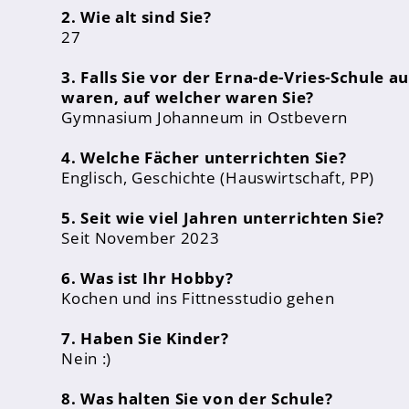
2. Wie alt sind Sie?
Inklusion
27
Fächer
3. Falls Sie vor der Erna-de-Vries-Schule 
Berufsorientierung
waren, auf welcher waren Sie?
Anprechpartner
Gymnasium Johanneum in Ostbevern
Konzept für die Berufsberatung in den Jahrgä
4. Welche Fächer unterrichten Sie?
Berufsberatung
Englisch, Geschichte (Hauswirtschaft, PP)
Kooperationspartner
5. Seit wie viel Jahren unterrichten Sie?
Seit November 2023
Bilingualer Unterricht
6. Was ist Ihr Hobby?
Kochen und ins Fittnesstudio gehen
7. Haben Sie Kinder?
Nein :)
Laufbahn und Abschlüsse
8. Was halten Sie von der Schule?