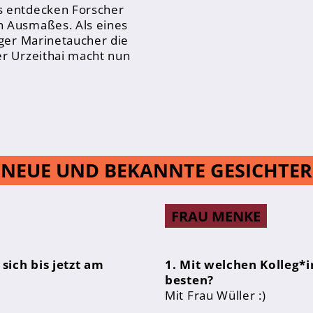
s entdecken Forscher
n Ausmaßes. Als eines
iger Marinetaucher die
er Urzeithai macht nun
NEUE UND BEKANNTE GESICHTER
FRAU MENKE
sich bis jetzt am
1. Mit welchen Kolleg*i
besten?
Mit Frau Wüller :)