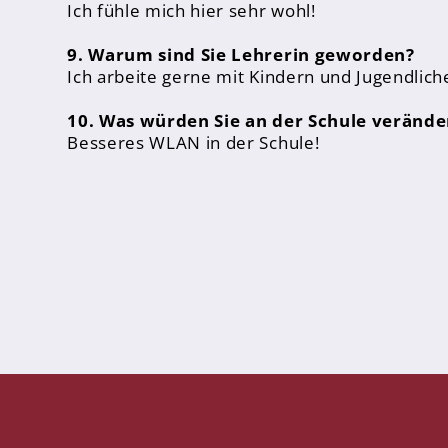
Ich fühle mich hier sehr wohl!
FHR und Abitur
9. Warum sind Sie Lehrerin geworden?
Einführungsphase
Ich arbeite gerne mit Kindern und Jugendlich
Qualifikationsphase
10. Was würden Sie an der Schule verände
Besseres WLAN in der Schule!
Fächer
Digitalisierung
Oberstufenteam
Studium und Beruf
Infos & Downloads
Schulprofil