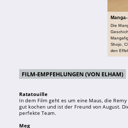
Sporthelfer*innen
Sanitätsdienst
Manga
Die Mang
Eltern
Geschich
Förderverein
Mangafig
Shojo, C
Elternvertreter*innen
den Effe
Mitarbeiter*innen
FILM-EMPFEHLUNGEN (VON ELHAM)
Sekretär*innen
Hausmeister
Ratatouille
Lehrer*innen Ausbildung
In dem Film geht es um eine Maus, die Remy h
gut kochen und ist der Freund von August. Di
Praktika und Praxissemester
perfekte Team.
Referendariat
Meg