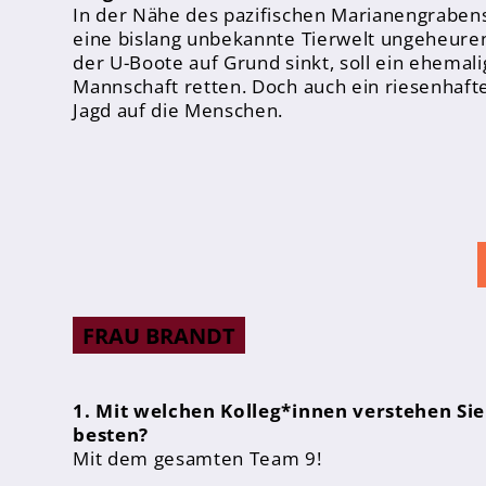
In der Nähe des pazifischen Marianengraben
eine bislang unbekannte Tierwelt ungeheure
der U-Boote auf Grund sinkt, soll ein ehemal
Mannschaft retten. Doch auch ein riesenhaft
Jagd auf die Menschen.
Abschlüsse
Fremdsprachen
Englisch
Spanisch
Niederländisch
FRAU BRANDT
MINT
Naturwissenschaften
1. Mit welchen Kolleg*innen verstehen Sie 
Informatik
besten?
Mit dem gesamten Team 9!
Differenzierung