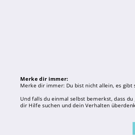
Inklusion
Fächer
Berufsorientierung
Anprechpartner
Konzept für die Berufsberatung in den Jahrgä
Berufsberatung
Kooperationspartner
Merke dir immer:
Bilingualer Unterricht
Merke dir immer: Du bist nicht allein, es gib
Und falls du einmal selbst bemerkst, dass du
dir Hilfe suchen und dein Verhalten überden
Laufbahn und Abschlüsse