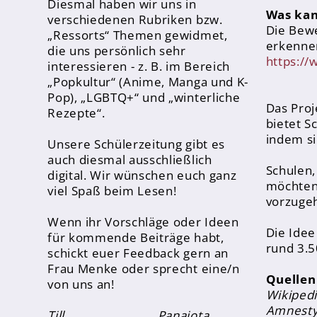
Diesmal haben wir uns in
Sporthelfer*innen
Was kan
verschiedenen Rubriken bzw.
Die Bewe
Sanitätsdienst
„Ressorts“ Themen gewidmet,
erkenne
die uns persönlich sehr
https://
interessieren - z. B. im Bereich
Eltern
„Popkultur“ (Anime, Manga und K-
Förderverein
Pop), „LGBTQ+“ und „winterliche
Das Proj
Rezepte“.
Elternvertreter*innen
bietet S
indem si
Unsere Schülerzeitung gibt es
Mitarbeiter*innen
auch diesmal ausschließlich
Schulen,
digital. Wir wünschen euch ganz
Sekretär*innen
möchten,
viel Spaß beim Lesen!
vorzuge
Hausmeister
Wenn ihr Vorschläge oder Ideen
Die Idee
für kommende Beiträge habt,
Lehrer*innen Ausbildung
rund 3.5
schickt euer Feedback gern an
Frau Menke oder sprecht eine/n
Praktika und Praxissemester
Quellen
von uns an!
Referendariat
Wikipedi
Amnesty
Till,
Panajota