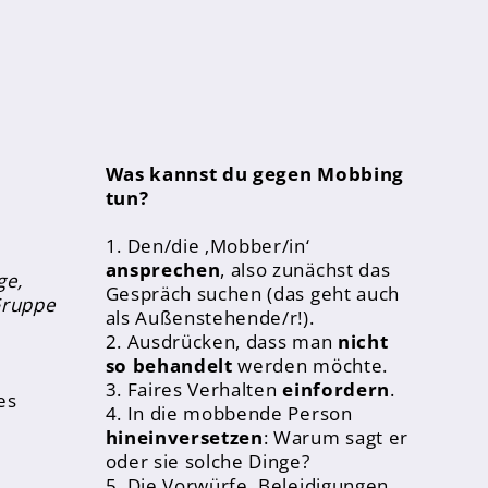
Was kannst du gegen Mobbing
tun?
1. Den/die ‚Mobber/in‘
ansprechen
, also zunächst das
ge,
Gespräch suchen (das geht auch
Gruppe
als Außenstehende/r!).
2. Ausdrücken, dass man
nicht
so behandelt
werden möchte.
3. Faires Verhalten
einfordern
.
es
4. In die mobbende Person
hineinversetzen
: Warum sagt er
oder sie solche Dinge?
5. Die Vorwürfe, Beleidigungen