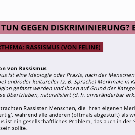
Suche
TUN GEGEN DISKRIMINIERUNG? B
THEMA: RASSISMUS (VON FELINE)
ion von Rassismus
us ist eine Ideologie oder Praxis, nach der Menschen
e) und/oder kultureller (z. B. Sprache) Merkmale in K
igion gefasst werden und ihnen auf Grund der Kateg
se übertrieben, naturalisiert (d. h. unveränderbar er
trachten Rassisten Menschen, die ihren eigenen Merk
rtig', während alle anderen (oftmals abgestuft) als w
s ist ein gesellschaftliches Problem, das auch in de
sein sollte.