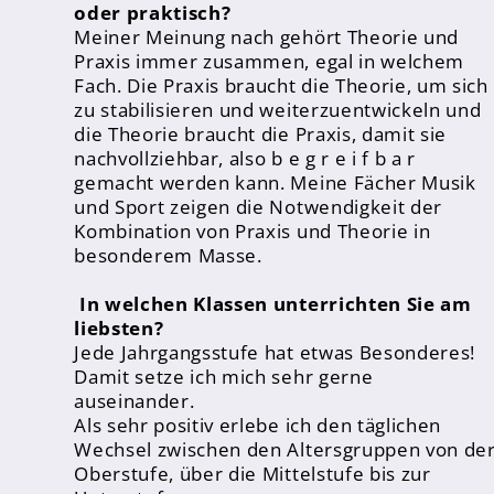
oder praktisch?
Schulanmeldung
Meiner Meinung nach gehört Theorie und
Praxis immer zusammen, egal in welchem
Downloads
Fach. Die Praxis braucht die Theorie, um sich
ISERV
zu stabilisieren und weiterzuentwickeln und
die Theorie braucht die Praxis, damit sie
WebUntis
nachvollziehbar, also b e g r e i f b a r
Essensanmeldung
gemacht werden kann. Meine Fächer Musik
und Sport zeigen die Notwendigkeit der
Kombination von Praxis und Theorie in
besonderem Masse.
In welchen Klassen unterrichten Sie am
liebsten?
Jede Jahrgangsstufe hat etwas Besonderes!
Damit setze ich mich sehr gerne
auseinander.
Als sehr positiv erlebe ich den täglichen
Wechsel zwischen den Altersgruppen von de
Oberstufe, über die Mittelstufe bis zur