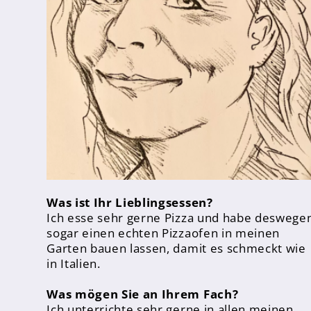
Leitbild
Ganztag
Schulrestaurant
AG-Bereich
OFFA
Ernas Frühstückstreff
Wir fördern und fordern
Talentförderung
Was ist Ihr Lieblingsessen?
Ich esse sehr gerne Pizza und habe deswege
Digitale Drehtür
sogar einen echten Pizzaofen in meinen
Garten bauen lassen, damit es schmeckt wie
Erna trifft...
in Italien.
Unsere Schulhunde
Was mögen Sie an Ihrem Fach?
Ich unterrichte sehr gerne in allen meinen