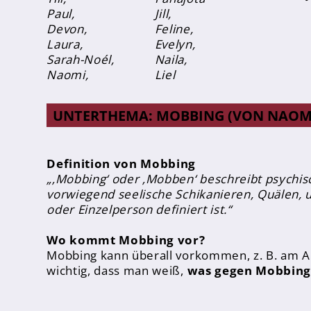
Paul,
Jill,
Devon,
Feline,
Laura,
Evelyn,
Sarah-Noél,
Naila,
Naomi,
Liel
Abschlüsse
Fremdsprachen
UNTERTHEMA: MOBBING (VON NAOM
Englisch
Spanisch
Definition von Mobbing
„‚Mobbing‘ oder ‚Mobben‘ beschreibt psychis
Niederländisch
vorwiegend seelische Schikanieren, Quälen,
oder Einzelperson definiert ist.“
MINT
Wo kommt Mobbing vor?
Naturwissenschaften
Mobbing kann überall vorkommen, z. B. am Arb
Informatik
wichtig, dass man weiß,
was gegen Mobbing
Differenzierung