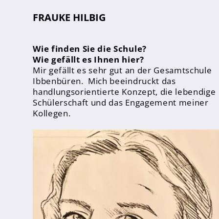
FHR und Abitur
FRAUKE HILBIG
Einführungsphase
Qualifikationsphase
Wie finden Sie die Schule?
Wie gefällt es Ihnen hier?
Mir gefällt es sehr gut an der Gesamtschule
Fächer
Ibbenbüren. Mich beeindruckt das
Digitalisierung
handlungsorientierte Konzept, die lebendige
Schülerschaft und das Engagement meiner
Oberstufenteam
Kollegen.
Studium und Beruf
Infos & Downloads
Schulprofil