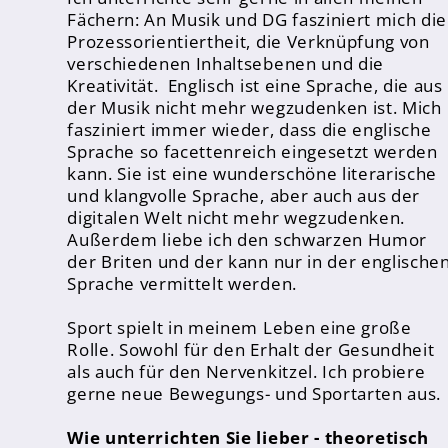
Fächern: An Musik und DG fasziniert mich die
Prozessorientiertheit, die Verknüpfung von
verschiedenen Inhaltsebenen und die
Kreativität. Englisch ist eine Sprache, die aus
der Musik nicht mehr wegzudenken ist. Mich
Termine
fasziniert immer wieder, dass die englische
News
Sprache so facettenreich eingesetzt werden
kann. Sie ist eine wunderschöne literarische
Schülerzeitung
und klangvolle Sprache, aber auch aus der
digitalen Welt nicht mehr wegzudenken.
Ausgabe 1 - Sommer 2022
Außerdem liebe ich den schwarzen Humor
Ausgabe 2 - Winter 2022
der Briten und der kann nur in der englische
Sprache vermittelt werden.
Ausgabe 3 - Winter 2024
Sport spielt in meinem Leben eine große
Rolle. Sowohl für den Erhalt der Gesundheit
als auch für den Nervenkitzel. Ich probiere
gerne neue Bewegungs- und Sportarten aus.
Wie unterrichten Sie lieber - theoretisch
Krankmeldung