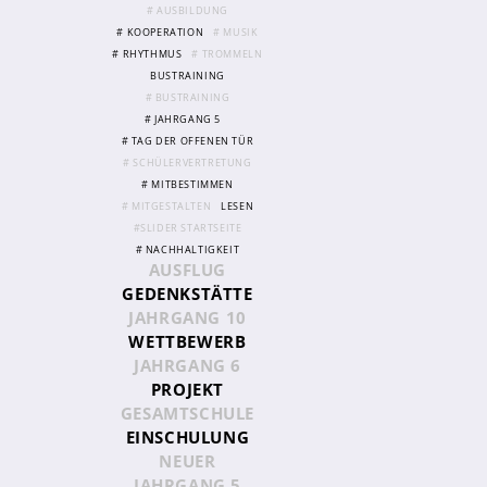
# AUSBILDUNG
# KOOPERATION
# MUSIK
# RHYTHMUS
# TROMMELN
Abschlüsse
BUSTRAINING
Fremdsprachen
# BUSTRAINING
# JAHRGANG 5
Englisch
# TAG DER OFFENEN TÜR
Spanisch
# SCHÜLERVERTRETUNG
# MITBESTIMMEN
Niederländisch
# MITGESTALTEN
LESEN
#SLIDER STARTSEITE
MINT
# NACHHALTIGKEIT
AUSFLUG
Naturwissenschaften
GEDENKSTÄTTE
JAHRGANG 10
Informatik
WETTBEWERB
JAHRGANG 6
Differenzierung
PROJEKT
Inklusion
GESAMTSCHULE
EINSCHULUNG
Fächer
NEUER
Berufsorientierung
JAHRGANG 5