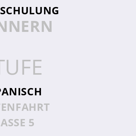
NSCHULUNG
INNERN
TUFE
PANISCH
TENFAHRT
ASSE 5