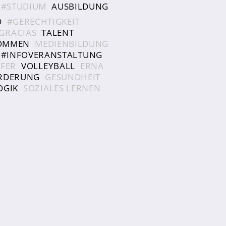
#STUDIUM
AUSBILDUNG
D
#GERECHTIGKEIT
GRACIAS
TALENT
KOMMEN
MEDIENBILDUNG
#INFOVERANSTALTUNG
FER
VOLLEYBALL
ERNA
RDERUNG
GESUNDHEIT
OGIK
SOZIALES LERNEN