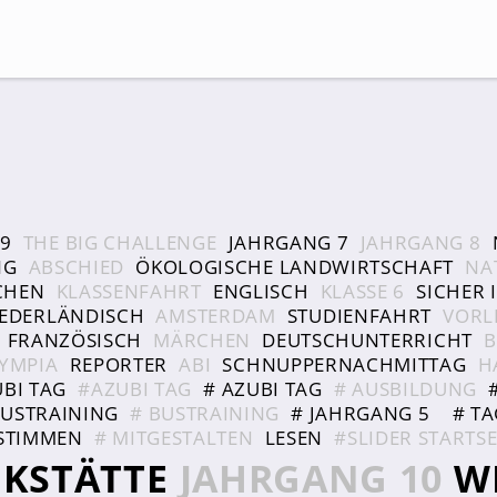
Suche
9
THE BIG CHALLENGE
JAHRGANG 7
JAHRGANG 8
NG
ABSCHIED
ÖKOLOGISCHE LANDWIRTSCHAFT
NA
CHEN
KLASSENFAHRT
ENGLISCH
KLASSE 6
SICHER 
IEDERLÄNDISCH
AMSTERDAM
STUDIENFAHRT
VORL
FRANZÖSISCH
MÄRCHEN
DEUTSCHUNTERRICHT
B
LYMPIA
REPORTER
ABI
SCHNUPPERNACHMITTAG
H
BI TAG
#AZUBI TAG
# AZUBI TAG
# AUSBILDUNG
USTRAINING
# BUSTRAINING
# JAHRGANG 5
# T
ESTIMMEN
# MITGESTALTEN
LESEN
#SLIDER STARTSE
KSTÄTTE
JAHRGANG 10
W