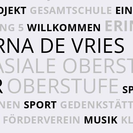
OJEKT
GESAMTSCHULE
EI
ER
NG 5
WILLKOMMEN
RNA DE VRIES
SIALE OBERS
R
OBERSTUFE
S
RNEN
SPORT
GEDENKSTÄT
FÖRDERVEREIN
MUSIK
KL