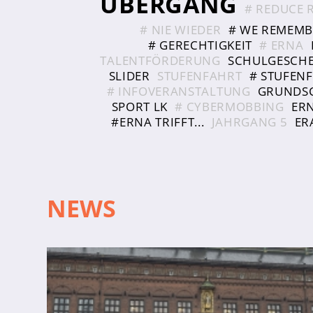
ÜBERGANG
# REDUCE 
# NIE WIEDER
# WE REMEMB
# GERECHTIGKEIT
# ERNA
TALENTFÖRDERUNG
SCHULGESCH
SLIDER
STUFENFAHRT
# STUFEN
Abschlüsse
# INFOVERANSTALTUNG
GRUNDS
SPORT LK
# CYBERMOBBING
ERN
Fremdsprachen
#ERNA TRIFFT...
JAHRGANG 5
ER
Englisch
Spanisch
Niederländisch
NEWS
MINT
Naturwissenschaften
Informatik
Differenzierung