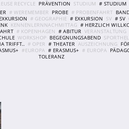
REUSE RECYCLE
PRÄVENTION
STUDIUM
# STUDIUM
ER
# WEREMEMBER
PROBE
# PROBENFAHRT
BAN
EXKURSION
# GEOGRAPHIE
# EXKURSION
SV
# SV
ENK
KENNENLERNNACHMITTAG
# HERZLICH WILL
FAHRT
# KOPENHAGEN
# ABITUR
VERANSTALTUNG
CHULE
WORKSHOP
BEGEGNUNGSABEND
SPORTHEL
A TRIFFT..
# OPER
# THEATER
AUSZEICHNUNG
FÖ
ASMUS+
#EUROPA
# ERASMUS+
# EUROPA
PÄDAG
TOLERANZ