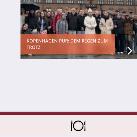
Inklusion
Fächer
Berufsorientierung
Anprechpartner
KOPENHAGEN PUR: DEM REGEN ZUM
TROTZ
Konzept für die Berufsberatung in den Jahrgä
Berufsberatung
Kooperationspartner
Bilingualer Unterricht
Laufbahn und Abschlüsse