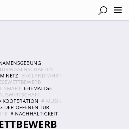
NAMENSGEBUNG
TURWISSENSCHAFTEN
IM NETZ
ENGLANDFAHRT
ESEWETTBEWERB
E SMART
EHEMALIGE
AUSWIRTSCHAFT
# KOOPERATION
# MUSIK
AG DER OFFENEN TÜR
ITE
# NACHHALTIGKEIT
ETTBEWERB