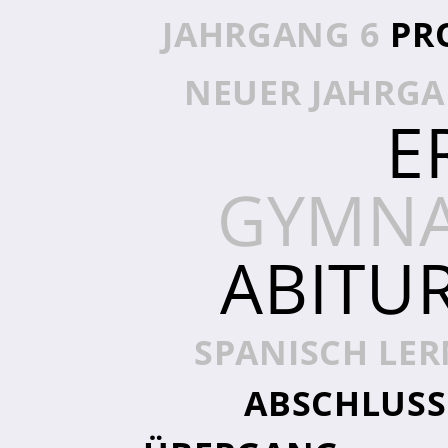
Sporthelfer*innen
JAHRGANG 6
PR
Sanitätsdienst
NEUER JAHRGA
Eltern
E
Förderverein
Elternvertreter*innen
GYMNA
Mitarbeiter*innen
ABITU
Sekretär*innen
Hausmeister
SPANISCH LE
Lehrer*innen Ausbildung
Praktika und Praxissemester
ABSCHLUSS
Referendariat