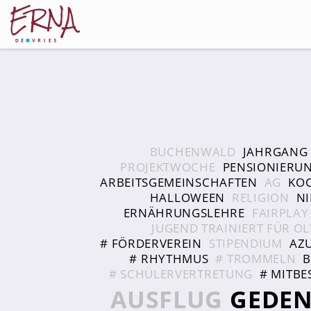
Schulleitung
Kollegium
BUCHENWALD
JAHRGANG 
Lehrer*innen
PROJEKTWOCHE
PENSIONIERU
ARBEITSGEMEINSCHAFTEN
AG
KO
Schulsozialarbeiter
HALLOWEEN
RELIGION
N
ERNÄHRUNGSLEHRE
FAIRPLAY
Referendar*innen
JUGEND TRAINIERT FÜR O
Teams
# FÖRDERVEREIN
STIPENDIUM
AZU
# RHYTHMUS
# TROMMELN
B
Schüler*innen
# SCHÜLERVERTRETUNG
# MITB
AUSFLUG
GEDEN
Schüler*innenvertretung