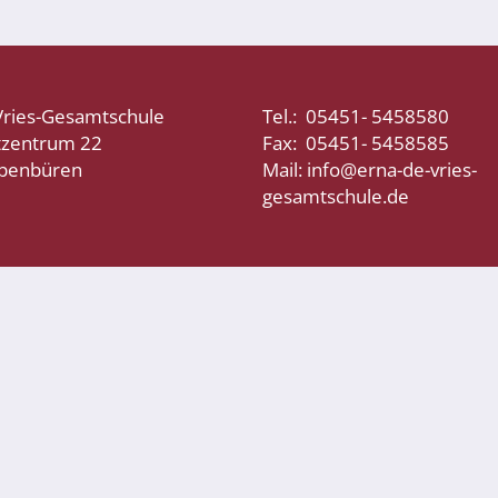
Vries-Gesamtschule
Tel.: 05451- 5458580
tzentrum 22
Fax: 05451- 5458585
bbenbüren
Mail: info@erna-de-vries-
gesamtschule.de