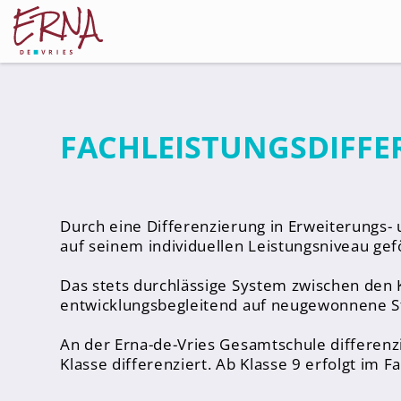
FACHLEISTUNGSDIFFE
Schulleitung
Kollegium
Lehrer*innen
Durch eine Differenzierung in Erweiterungs-
Schulsozialarbeiter
auf seinem individuellen Leistungsniveau ge
Referendar*innen
Das stets durchlässige System zwischen den 
entwicklungsbegleitend auf neugewonnene S
Teams
An der Erna-de-Vries Gesamtschule differenzi
Schüler*innen
Klasse differenziert. Ab Klasse 9 erfolgt im
Schüler*innenvertretung