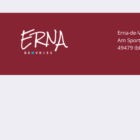
Sporthelfer*innen
Sanitätsdienst
Eltern
Erna-de-
Am Spor
Förderverein
49479 I
Elternvertreter*innen
Mitarbeiter*innen
Sekretär*innen
Hausmeister
Lehrer*innen Ausbildung
Praktika und Praxissemester
Referendariat