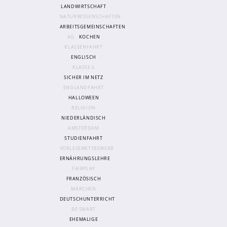
Sanitätsdienst
LANDWIRTSCHAFT
NATURWISSENSCHAFTEN
ARBEITSGEMEINSCHAFTEN
Eltern
AG
KOCHEN
KLASSENFAHRT
Förderverein
ENGLISCH
Elternvertreter*innen
KLASSE 6
SICHER IM NETZ
ENGLANDFAHRT
Mitarbeiter*innen
HALLOWEEN
Sekretär*innen
RELIGION
NIEDERLÄNDISCH
Hausmeister
AMSTERDAM
STUDIENFAHRT
Lehrer*innen Ausbildung
VORLESEWETTBEWERB
ERNÄHRUNGSLEHRE
Praktika und Praxissemester
FAIRPLAY
Referendariat
FRANZÖSISCH
MÄRCHEN
DEUTSCHUNTERRICHT
BE SMART
EHEMALIGE