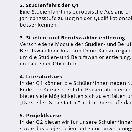
Sporthelfer*innen
2. Studienfahrt der Q1
Eine Studienfahrt ins europäische Ausland un
Sanitätsdienst
Jahrgangsstufe zu Beginn der Qualifikationsp
besser kennen.
Eltern
3. Studien- und Berufswahlorientierung
Förderverein
Verschiedene Module der Studien- und Beruf
Elternvertreter*innen
Berufswahlkoordinatorin Deniz Kaplan organis
um die Studien- und Berufswahlorientierung.
im Laufe der Oberstufe.
Mitarbeiter*innen
Sekretär*innen
4. Literaturkurs
In der Q1 können die Schüler*innen neben Ku
Hausmeister
Ende des Kurses steht die Präsentation eines 
bietet viele Möglichkeiten sich zu entfalten 
Lehrer*innen Ausbildung
„Darstellen & Gestalten“ in der Oberstufe dar
Praktika und Praxissemester
5. Projektkurse
In der Q2 bieten wir für unsere Schüler*inne
Referendariat
sowie das projektorientierte und anwendungs