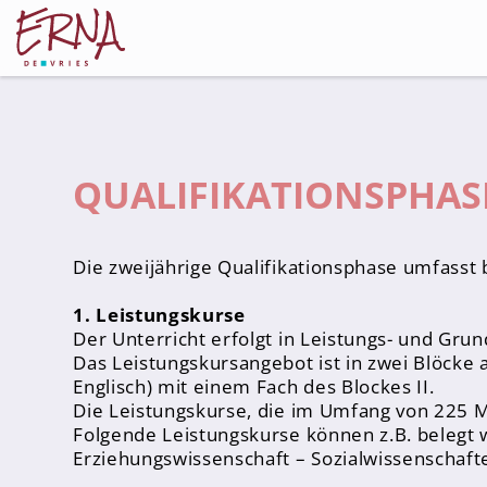
QUALIFIKATIONSPHAS
Schulleitung
Kollegium
Lehrer*innen
Die zweijährige Qualifikationsphase umfasst 
Schulsozialarbeiter
1. Leistungskurse
Referendar*innen
Der Unterricht erfolgt in Leistungs- und Gru
Das Leistungskursangebot ist in zwei Blöcke a
Teams
Englisch) mit einem Fach des Blockes II.
Die Leistungskurse, die im Umfang von 225 M
Schüler*innen
Folgende Leistungskurse können z.B. belegt w
Erziehungswissenschaft – Sozialwissenschaft
Schüler*innenvertretung