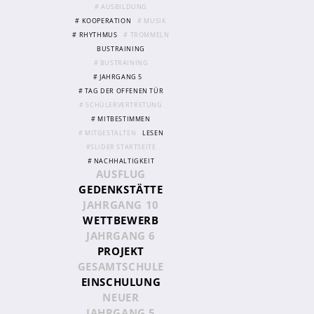
# AUSBILDUNG
# KOOPERATION
# MUSIK
# RHYTHMUS
# TROMMELN
Abschlüsse
BUSTRAINING
Fremdsprachen
# BUSTRAINING
# JAHRGANG 5
Englisch
# TAG DER OFFENEN TÜR
Spanisch
# SCHÜLERVERTRETUNG
# MITBESTIMMEN
Niederländisch
# MITGESTALTEN
LESEN
#SLIDER STARTSEITE
MINT
# NACHHALTIGKEIT
AUSFLUG
Naturwissenschaften
GEDENKSTÄTTE
JAHRGANG 10
Informatik
WETTBEWERB
JAHRGANG 6
Differenzierung
PROJEKT
Inklusion
GESAMTSCHULE
EINSCHULUNG
Fächer
NEUER
Berufsorientierung
JAHRGANG 5