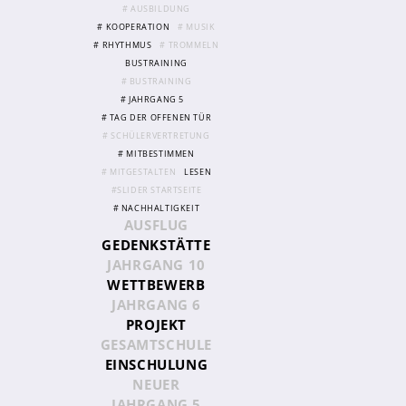
# AUSBILDUNG
# KOOPERATION
# MUSIK
# RHYTHMUS
# TROMMELN
Abschlüsse
BUSTRAINING
Fremdsprachen
# BUSTRAINING
# JAHRGANG 5
Englisch
# TAG DER OFFENEN TÜR
Spanisch
# SCHÜLERVERTRETUNG
# MITBESTIMMEN
Niederländisch
# MITGESTALTEN
LESEN
#SLIDER STARTSEITE
MINT
# NACHHALTIGKEIT
AUSFLUG
Naturwissenschaften
GEDENKSTÄTTE
JAHRGANG 10
Informatik
WETTBEWERB
JAHRGANG 6
Differenzierung
PROJEKT
Inklusion
GESAMTSCHULE
EINSCHULUNG
Fächer
NEUER
Berufsorientierung
JAHRGANG 5