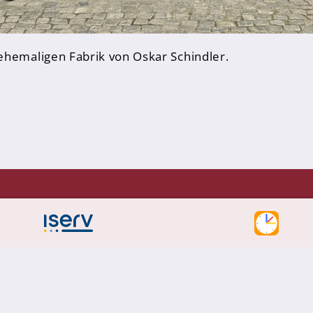
ehemaligen Fabrik von Oskar Schindler.
Vries-Gesamtschule
Tel.: 05451- 5458580
tzentrum 22
Fax: 05451- 5458585
bbenbüren
Mail: info@erna-de-vries-
gesamtschule.de