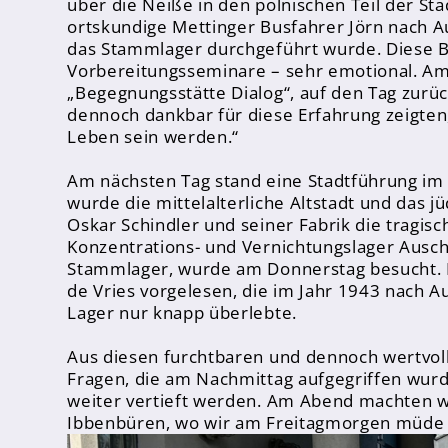
über die Neiße in den polnischen Teil der S
ortskundige Mettinger Busfahrer Jörn nach 
das Stammlager durchgeführt wurde. Diese Bes
Vorbereitungsseminare – sehr emotional. Am
„Begegnungsstätte Dialog“, auf den Tag zurüc
dennoch dankbar für diese Erfahrung zeigten,
Abschlüsse
Leben sein werden.“
Fremdsprachen
Am nächsten Tag stand eine Stadtführung i
Englisch
wurde die mittelalterliche Altstadt und das 
Oskar Schindler und seiner Fabrik die tragis
Spanisch
Konzentrations- und Vernichtungslager Auschw
Niederländisch
Stammlager, wurde am Donnerstag besucht. 
de Vries vorgelesen, die im Jahr 1943 nach 
Lager nur knapp überlebte.
MINT
Naturwissenschaften
Aus diesen furchtbaren und dennoch wertvoll
Fragen, die am Nachmittag aufgegriffen wur
Informatik
weiter vertieft werden. Am Abend machten w
Ibbenbüren, wo wir am Freitagmorgen müde
Differenzierung