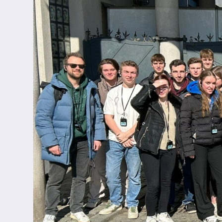
Inklusion
Fächer
Berufsorientierung
Anprechpartner
Konzept für die Berufsberatung in den Jahrgä
Berufsberatung
Kooperationspartner
Bilingualer Unterricht
Laufbahn und Abschlüsse