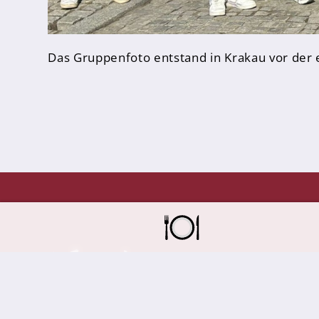
FHR und Abitur
Einführungsphase
Das Gruppenfoto entstand in Krakau vor der 
Qualifikationsphase
Fächer
Digitalisierung
Oberstufenteam
Studium und Beruf
Infos & Downloads
Erna-de-
Am Spor
49479 I
Schulprofil