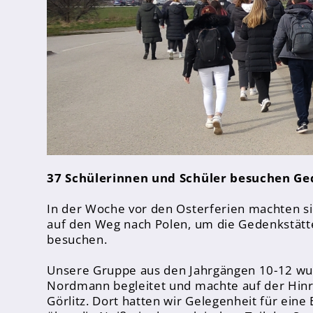
Sporthelfer*innen
Sanitätsdienst
Eltern
Förderverein
Elternvertreter*innen
Mitarbeiter*innen
37 Schülerinnen und Schüler besuchen Ge
Sekretär*innen
Hausmeister
In der Woche vor den Osterferien machten si
auf den Weg nach Polen, um die Gedenkstätt
besuchen.
Lehrer*innen Ausbildung
Praktika und Praxissemester
Unsere Gruppe aus den Jahrgängen 10-12 wu
Nordmann begleitet und machte auf der Hinre
Referendariat
Görlitz. Dort hatten wir Gelegenheit für eine