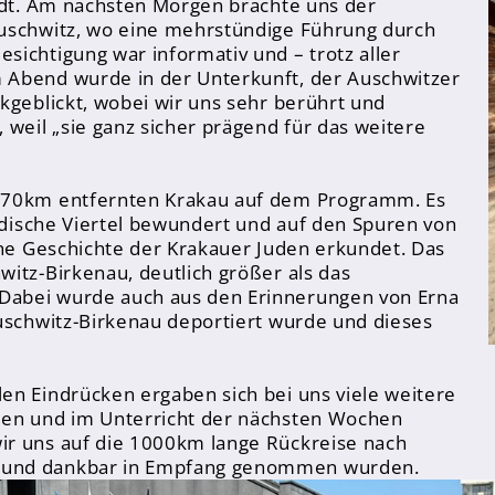
tadt. Am nächsten Morgen brachte uns der
Auschwitz, wo eine mehrstündige Führung durch
ichtigung war informativ und – trotz aller
 Abend wurde in der Unterkunft, der Auschwitzer
kgeblickt, wobei wir uns sehr berührt und
 weil „sie ganz sicher prägend für das weitere
m 70km entfernten Krakau auf dem Programm. Es
jüdische Viertel bewundert und auf den Spuren von
che Geschichte der Krakauer Juden erkundet. Das
itz-Birkenau, deutlich größer als das
Dabei wurde auch aus den Erinnerungen von Erna
Auschwitz-Birkenau deportiert wurde und dieses
en Eindrücken ergaben sich bei uns viele weitere
den und im Unterricht der nächsten Wochen
ir uns auf die 1000km lange Rückreise nach
 und dankbar in Empfang genommen wurden.