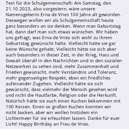
Text für die Schulgemeinschaft: Am Samstag, den
Sanitätsdienst
21.10.2023, also vorgestern, wäre unsere
Namensgeberin Erna de Vries 100 Jahre alt geworden.
Eltern
Deswegen wollen wir als Schulgemeinschaft heute
ganz besonders an sie denken. Wenn man Geburtstag
Förderverein
hat, dann darf man sich etwas wünschen. Wir haben
Elternvertreter*innen
uns gefragt, was Erna de Vries sich wohl zu ihrem
Geburtstag gewünscht hätte. Vielleicht hätte sie gar
keine Wünsche gehabt. Vielleicht hätte sie sich aber
Mitarbeiter*innen
auch besonders in dieser Zeit, in der Krieg, Hass und
Gewalt überall in den Nachrichten und in den sozialen
Sekretär*innen
Netzwerken zu sehen sind, mehr Zusammenhalt und
Hausmeister
Frieden gewünscht, mehr Verständnis und Toleranz,
mehr gegenseitigen Respekt, eben ein friedliches
aufeinander Zugehen. Vielleicht hätte sie sich
Lehrer*innen Ausbildung
gewünscht, dass vielmehr der Mensch gesehen wird
Praktika und Praxissemester
und nicht die Hautfarbe, Religion oder die Herkunft.
Natürlich hätte sie auch einen Kuchen bekommen mit
Referendariat
100 Kerzen. Einen so großen Kuchen konnten wir
nicht backen, aber wir wollen trotzdem ein
Lichtermeer für sie erleuchten lassen. Danke für euer
Licht! Happy Birthday an Frau de Vries.