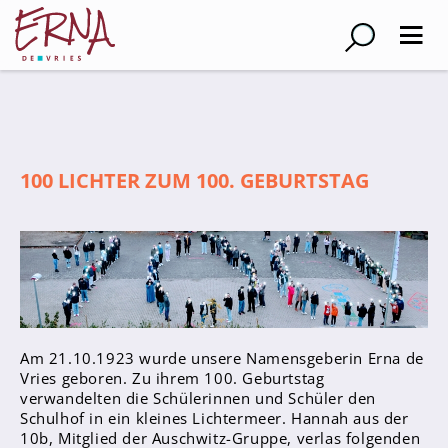
Suche
Schulleitung
100 LICHTER ZUM 100. GEBURTSTAG
Kollegium
Lehrer*innen
Schulsozialarbeiter
Referendar*innen
Teams
Am 21.10.1923 wurde unsere Namensgeberin Erna de
Schüler*innen
Vries geboren. Zu ihrem 100. Geburtstag
verwandelten die Schülerinnen und Schüler den
Schüler*innenvertretung
Schulhof in ein kleines Lichtermeer. Hannah aus der
Sporthelfer*innen
10b, Mitglied der Auschwitz-Gruppe, verlas folgenden