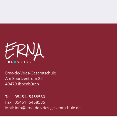
Abschlüsse
Fremdsprachen
Englisch
Spanisch
Niederländisch
MINT
Naturwissenschaften
Erna-de-Vries-Gesamtschule
Informatik
Am Sportzentrum 22
49479 Ibbenbüren
Differenzierung
Tel.: 05451- 5458580
Inklusion
Fax: 05451- 5458585
Fächer
Mail: info@erna-de-vries-gesamtschule.de
Berufsorientierung