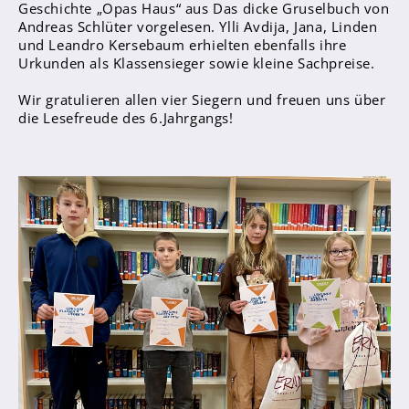
Geschichte „Opas Haus“ aus Das dicke Gruselbuch von
Anprechpartner
Andreas Schlüter vorgelesen. Ylli Avdija, Jana, Linden
und Leandro Kersebaum erhielten ebenfalls ihre
Konzept für die Berufsberatung in den
Urkunden als Klassensieger sowie kleine Sachpreise.
Jahrgängen 7 - 10
Berufsberatung
Wir gratulieren allen vier Siegern und freuen uns über
die Lesefreude des 6.Jahrgangs!
Kooperationspartner
Bilingualer Unterricht
Laufbahn und Abschlüsse
FHR und Abitur
Einführungsphase
Qualifikationsphase