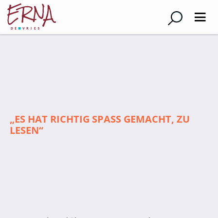
Suche
Schulleitung
Kollegium
Lehrer*innen
„ES HAT RICHTIG SPASS GEMACHT, ZU L
Schulsozialarbeiter
ESEN“
Referendar*innen
Teams
Schüler*innen
Schüler*innenvertretung
Sporthelfer*innen