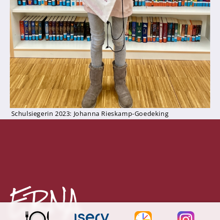
OFFA
Ernas Frühstückstreff
Wir fördern und fordern
Talentförderung
Digitale Drehtür
Erna trifft...
Schulsiegerin 2023: Johanna Rieskamp-Goedeking
Unsere Schulhunde
Termine
News