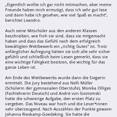
„Eigentlich wollte ich gar nicht mitmachen, aber meine
Freunde haben mich ermutigt, dass ich sehr gut lese
und dann habe ich gesehen, wie viel Spaß es macht“,
Abschlüsse
berichtet Leandro.
Fremdsprachen
Auch seine Mitschüler aus den anderen Klassen
Englisch
beschreiben, wie froh sie sind, dass sie mitgemacht
Spanisch
haben und dass das Gefühl nach dem erfolgreich
bewältigten Wettbewerb ein „richtig Gutes“ ist. Trotz
Niederländisch
anfänglicher Aufregung hätten sie sich alle sehr sicher
gefühlt und schließlich beim Lesen gemerkt, dass sie
MINT
eine wichtige Fähigkeit besitzen, die wichtig für das
ganze Leben ist.
Naturwissenschaften
Informatik
Am Ende des Wettbewerbs wurde dann die Siegerin
ermittelt. Die Jury bestehend aus Nelli Müller
(Schülerin der gymnasialen Oberstufe), Monika Olliges
Differenzierung
(Fachlehrerin Deutsch) und André von Gostomski
Inklusion
hatte die schwierige Aufgabe, den ersten Platz zu
vergeben. Das Niveau war hoch und die Leser*innen
Fächer
sehr überzeugend. Nach Auszählen der Punkte gewann
Johanna Rieskamp-Goedeking. Sie hatte die
Berufsorientierung