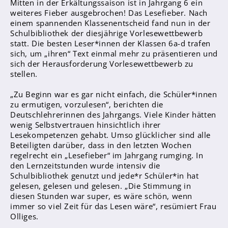
Mitten in der Erkältungssaison ist in Jahrgang 6 ein
Sanitätsdienst
weiteres Fieber ausgebrochen! Das Lesefieber. Nach
einem spannenden Klassenentscheid fand nun in der
Schulbibliothek der diesjährige Vorlesewettbewerb
Eltern
statt. Die besten Leser*innen der Klassen 6a-d trafen
Förderverein
sich, um „ihren“ Text einmal mehr zu präsentieren und
sich der Herausforderung Vorlesewettbewerb zu
Elternvertreter*innen
stellen.
Mitarbeiter*innen
„Zu Beginn war es gar nicht einfach, die Schüler*innen
zu ermutigen, vorzulesen“, berichten die
Sekretär*innen
Deutschlehrerinnen des Jahrgangs. Viele Kinder hätten
Hausmeister
wenig Selbstvertrauen hinsichtlich ihrer
Lesekompetenzen gehabt. Umso glücklicher sind alle
Beteiligten darüber, dass in den letzten Wochen
Lehrer*innen Ausbildung
regelrecht ein „Lesefieber“ im Jahrgang rumging. In
Praktika und Praxissemester
den Lernzeitstunden wurde intensiv die
Schulbibliothek genutzt und jede*r Schüler*in hat
Referendariat
gelesen, gelesen und gelesen. „Die Stimmung in
diesen Stunden war super, es wäre schön, wenn
immer so viel Zeit für das Lesen wäre“, resümiert Frau
Olliges.