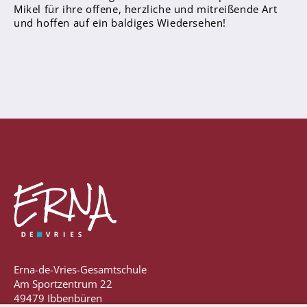
Mikel für ihre offene, herzliche und mitreißende Art
Anprechpartner
und hoffen auf ein baldiges Wiedersehen!
Konzept für die Berufsberatung in den
Jahrgängen 7 - 10
Berufsberatung
Kooperationspartner
Bilingualer Unterricht
Laufbahn und Abschlüsse
FHR und Abitur
Erna-de-Vries-Gesamtschule
Einführungsphase
Am Sportzentrum 22
Qualifikationsphase
49479 Ibbenbüren