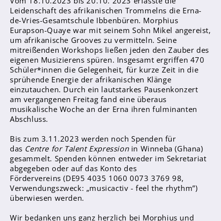
Vom 18.10.2023 bis 20.10. 2023 erfasste die
Leidenschaft des afrikanischen Trommelns die Erna-
de-Vries-Gesamtschule Ibbenbüren. Morphius
Abschlüsse
Eurapson-Quaye war mit seinem Sohn Mikel angereist,
um afrikanische Grooves zu vermitteln. Seine
Fremdsprachen
mitreißenden Workshops ließen jeden den Zauber des
Englisch
eigenen Musizierens spüren. Insgesamt ergriffen 470
Schüler*innen die Gelegenheit, für kurze Zeit in die
Spanisch
sprühende Energie der afrikanischen Klänge
einzutauchen. Durch ein lautstarkes Pausenkonzert
Niederländisch
am vergangenen Freitag fand eine überaus
musikalische Woche an der Erna ihren fulminanten
MINT
Abschluss.
Naturwissenschaften
Bis zum 3.11.2023 werden noch Spenden für
Informatik
das
Centre for Talent Expression
in Winneba (Ghana)
gesammelt. Spenden können entweder im Sekretariat
abgegeben oder auf das Konto des
Differenzierung
Fördervereins (DE95 4035 1060 0073 3769 98,
Inklusion
Verwendungszweck: „musicactiv - feel the rhythm”)
überwiesen werden.
Fächer
Berufsorientierung
Wir bedanken uns ganz herzlich bei Morphius und