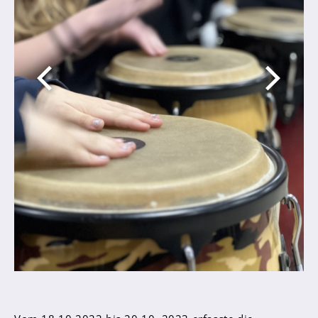
Sanitätsdienst
Eltern
Förderverein
Elternvertreter*innen
Mitarbeiter*innen
Sekretär*innen
Hausmeister
Lehrer*innen Ausbildung
Praktika und Praxissemester
Referendariat