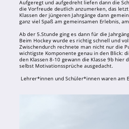
Aufgeregt und aufgedreht liefen dann die Sch
Inklusion
die Vorfreude deutlich anzumerken, das letz
Klassen der jüngeren Jahrgänge dann gemeinsa
Fächer
ganz viel Spaß am gemeinsamen Erlebnis, am 
Berufsorientierung
Ab der 5.Stunde ging es dann für die Jahrgän
Anprechpartner
Beim Hockey wurde es richtig schnell und vo
Konzept für die Berufsberatung in den Jahrgä
Zwischendurch rechnete man nicht nur die P
wichtigste Komponente genau in den Blick: d
Berufsberatung
den Klassen 8-10 gewann die Klasse 9b hier d
Kooperationspartner
selbst Motivationssprüche ausgedacht.
Lehrer*innen und Schüler*innen waren am Ende
Bilingualer Unterricht
Laufbahn und Abschlüsse