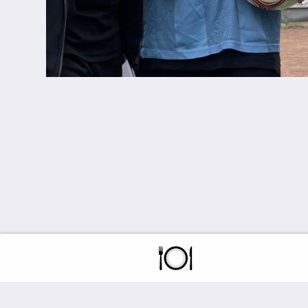
Leitbild
Ganztag
Schulrestaurant
AG-Bereich
OFFA
Ernas Frühstückstreff
Wir fördern und fordern
Talentförderung
Digitale Drehtür
Erna trifft...
Unsere Schulhunde