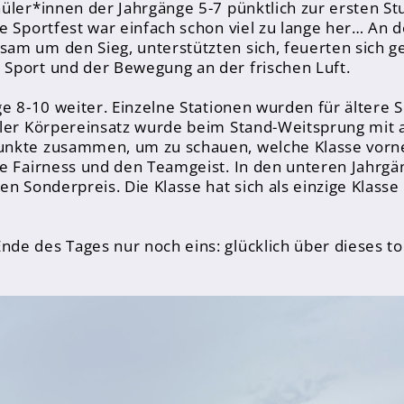
üler*innen der Jahrgänge 5-7 pünktlich zur ersten St
te Sportfest war einfach schon viel zu lange her… A
m um den Sieg, unterstützten sich, feuerten sich geg
Sport und der Bewegung an der frischen Luft.
ge 8-10 weiter. Einzelne Stationen wurden für ältere
ller Körpereinsatz wurde beim Stand-Weitsprung mit
ngen 7 - 10
unkte zusammen, um zu schauen, welche Klasse vorn
ie Fairness und den Teamgeist. In den unteren Jahrgä
en Sonderpreis. Die Klasse hat sich als einzige Klass
 des Tages nur noch eins: glücklich über dieses tol