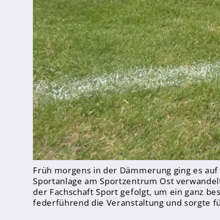
Abschlüsse
Fremdsprachen
Englisch
Spanisch
Niederländisch
MINT
Früh morgens in der Dämmerung ging es auf
Naturwissenschaften
Sportanlage am Sportzentrum Ost verwandelte
Informatik
der Fachschaft Sport gefolgt, um ein ganz be
federführend die Veranstaltung und sorgte fü
Differenzierung