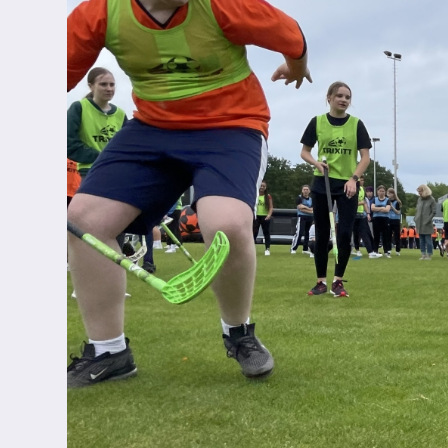
Sporthelfer*innen
Sanitätsdienst
Eltern
Förderverein
Elternvertreter*innen
Mitarbeiter*innen
Sekretär*innen
Hausmeister
Lehrer*innen Ausbildung
Praktika und Praxissemester
Referendariat