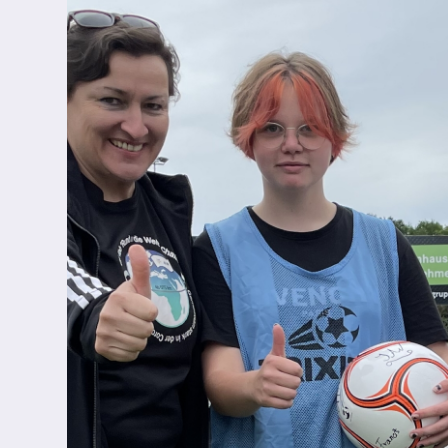
FHR und Abitur
Einführungsphase
Qualifikationsphase
Fächer
Digitalisierung
Oberstufenteam
Studium und Beruf
Infos & Downloads
Schulprofil