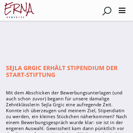
Suche
Schulleitung
Kollegium
SEJLA GRGIC ERHÄLT STIPENDIUM DER
Lehrer*innen
START-STIFTUNG
Schulsozialarbeiter
Referendar*innen
Mit dem Abschicken der Bewerbungsunterlagen (und
Teams
auch schon zuvor) begann für unsere damalige
Zehntklässlerin Sejla Grgic eine aufregende Zeit.
Schüler*innen
Konnte ich überzeugen und meinem Ziel, Stipendiatin
zu werden, ein kleines Stückchen näherkommen? Nach
Schüler*innenvertretung
einem Bewerbungsgespräch wurde klar: sie ist in der
Sporthelfer*innen
engeren Auswahl. Gewissheit kam dann pünktlich vor