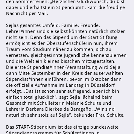
den Sommerferien: „Herzlichen Glückwunsch, du bist
Sanitätsdienst
dabei und erhältst ein Stipendium!“, kam die freudige
Nachricht per Mail.
Eltern
Sejlas gesamtes Umfeld, Familie, Freunde,
Förderverein
Lehrer*innen und sie selbst könnten natürlich stolzer
nicht sein. Denn das Stipendium der Start-Stiftung
Elternvertreter*innen
ermöglicht es der Oberstufenschülerin nun, ihrem
Traum vom Studium näher zu kommen, sich zu
Mitarbeiter*innen
vernetzen, gleichgesinnte Jugendliche kennenzulernen
und die Welt ein kleines bisschen mitzugestalten.
Sekretär*innen
Die erste Stipendiat*innen-Veranstaltung wird Sejla
Hausmeister
dann Mitte September in den Kreis der auserwählten
Stipendiat*innen einführen, bevor im Oktober dann
die offizielle Aufnahme im Landtag in Düsseldorf
Lehrer*innen Ausbildung
erfolgt. „Das ist schon sehr aufregend, aber ich bin
Praktika und Praxissemester
einfach total glücklich“, sagt Sejla lächelnd beim
Gespräch mit Schulleiterin Melanie Schulte und
Referendariat
Lehrerin Barbara Dierkes de Baragaño. „Wir sind
natürlich sehr stolz auf Sejla“, bekundet Frau Schulte.
Das START-Stipendium ist das einzige bundesweite
Stipendienprogramm für Schüler*innen in