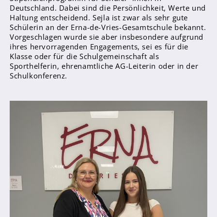
Deutschland. Dabei sind die Persönlichkeit, Werte und
Haltung entscheidend. Sejla ist zwar als sehr gute
Schülerin an der Erna-de-Vries-Gesamtschule bekannt.
Abschlüsse
Vorgeschlagen wurde sie aber insbesondere aufgrund
Fremdsprachen
ihres hervorragenden Engagements, sei es für die
Klasse oder für die Schulgemeinschaft als
Englisch
Sporthelferin, ehrenamtliche AG-Leiterin oder in der
Spanisch
Schulkonferenz.
Niederländisch
MINT
Naturwissenschaften
Informatik
Differenzierung
Inklusion
Fächer
Berufsorientierung