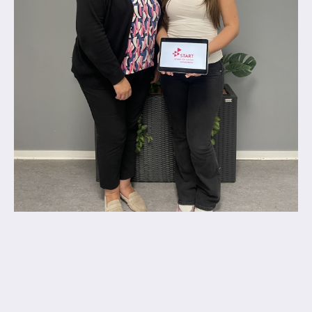
Anprechpartner
Konzept für die Berufsberatung in den
Jahrgängen 7 - 10
Berufsberatung
Kooperationspartner
Bilingualer Unterricht
Laufbahn und Abschlüsse
FHR und Abitur
Einführungsphase
Qualifikationsphase