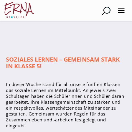
Suche
Schulleitung
Kollegium
SOZIALES LERNEN – GEMEINSAM STARK
IN KLASSE 5!
Lehrer*innen
Schulsozialarbeiter
In dieser Woche stand für all unsere fünften Klassen
Referendar*innen
das soziale Lernen im Mittelpunkt. An jeweils zwei
Teams
Schultagen haben die Schülerinnen und Schüler daran
gearbeitet, ihre Klassengemeinschaft zu stärken und
ein respektvolles, wertschätzendes Miteinander zu
Schüler*innen
gestalten. Gemeinsam wurden Regeln für das
Schüler*innenvertretung
Zusammenleben und -arbeiten festgelegt und
eingeübt.
Sporthelfer*innen