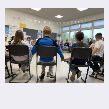
Abschlüsse
Fremdsprachen
Englisch
Spanisch
Niederländisch
MINT
Naturwissenschaften
Informatik
Differenzierung
Inklusion
Fächer
Berufsorientierung