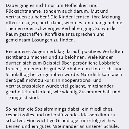
Sanitätsdienst
Dabei ging es nicht nur um Höflichkeit und
Rücksichtnahme, sondern auch darum, Mut und
Vertrauen zu haben! Die Kinder lernten, ihre Meinung
Eltern
offen zu sagen, auch dann, wenn es um unangenehme
Förderverein
Themen oder schwieriges Verhalten ging. So wurde
Raum geschaffen, Konflikte anzusprechen und
Elternvertreter*innen
gemeinsam Lösungen zu finden.
Besonderes Augenmerk lag darauf, positives Verhalten
Mitarbeiter*innen
sichtbar zu machen und zu belohnen. Viele Kinder
Sekretär*innen
durften sich zum Beispiel über persönliche Lobbriefe
freuen, in denen ihr gutes Verhalten im Unterricht und
Hausmeister
Schulalltag hervorgehoben wurde. Natürlich kam auch
der Spaß nicht zu kurz: In Kooperations- und
Lehrer*innen Ausbildung
Vertrauensspielen wurde viel gelacht, miteinander
gearbeitet und erlebt, wie wichtig Zusammenhalt und
Praktika und Praxissemester
Teamgeist sind.
Referendariat
So helfen die Sozialtrainings dabei, ein friedliches,
respektvolles und unterstützendes Klassenklima zu
schaffen. Eine wichtige Grundlage für erfolgreiches
Lernen und ein gutes Miteinander an unserer Schule.