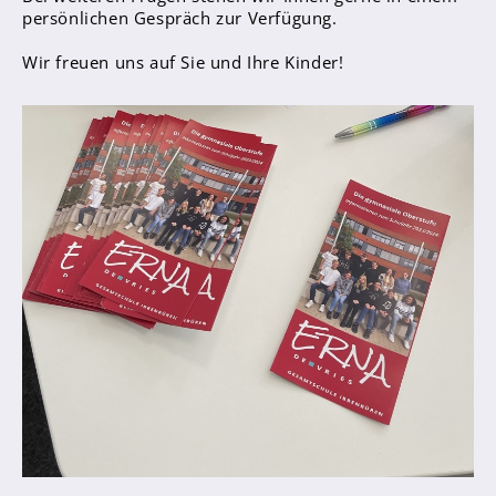
Sanitätsdienst
persönlichen Gespräch zur Verfügung.
Wir freuen uns auf Sie und Ihre Kinder!
Eltern
Förderverein
Elternvertreter*innen
Mitarbeiter*innen
Sekretär*innen
Hausmeister
Lehrer*innen Ausbildung
Praktika und Praxissemester
Referendariat