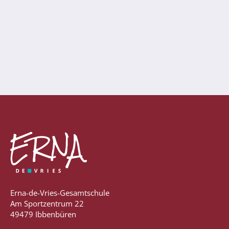
Abschlüsse
Fremdsprachen
Englisch
Spanisch
Niederländisch
MINT
Naturwissenschaften
Informatik
Differenzierung
Inklusion
Erna-de-Vries-Gesamtschule
Am Sportzentrum 22
Fächer
49479 Ibbenbüren
Berufsorientierung