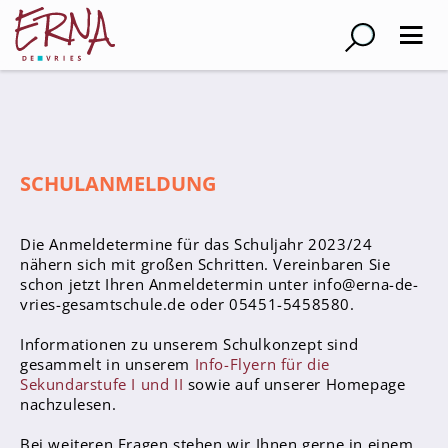
Suche
Schulleitung
SCHULANMELDUNG
Kollegium
Lehrer*innen
Die Anmeldetermine für das Schuljahr 2023/24
Schulsozialarbeiter
nähern sich mit großen Schritten. Vereinbaren Sie
schon jetzt Ihren Anmeldetermin unter info@erna-de-
Referendar*innen
vries-gesamtschule.de oder 05451-5458580.
Teams
Informationen zu unserem Schulkonzept sind
gesammelt in unserem
Info-Flyern für die
Schüler*innen
Sekundarstufe I und II
sowie auf unserer Homepage
Schüler*innenvertretung
nachzulesen.
Sporthelfer*innen
Bei weiteren Fragen stehen wir Ihnen gerne in einem