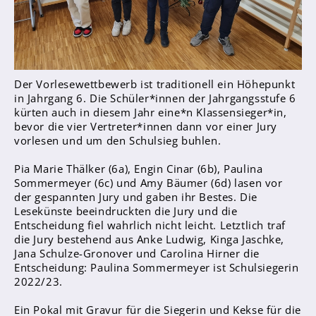
Sanitätsdienst
Eltern
Förderverein
Der Vorlesewettbewerb ist traditionell ein Höhepunkt
Elternvertreter*innen
in Jahrgang 6. Die Schüler*innen der Jahrgangsstufe 6
kürten auch in diesem Jahr eine*n Klassensieger*in,
Mitarbeiter*innen
bevor die vier Vertreter*innen dann vor einer Jury
vorlesen und um den Schulsieg buhlen.
Sekretär*innen
Pia Marie Thälker (6a), Engin Cinar (6b), Paulina
Hausmeister
Sommermeyer (6c) und Amy Bäumer (6d) lasen vor
der gespannten Jury und gaben ihr Bestes. Die
Lehrer*innen Ausbildung
Lesekünste beeindruckten die Jury und die
Entscheidung fiel wahrlich nicht leicht. Letztlich traf
Praktika und Praxissemester
die Jury bestehend aus Anke Ludwig, Kinga Jaschke,
Referendariat
Jana Schulze-Gronover und Carolina Hirner die
Entscheidung: Paulina Sommermeyer ist Schulsiegerin
2022/23.
Ein Pokal mit Gravur für die Siegerin und Kekse für die