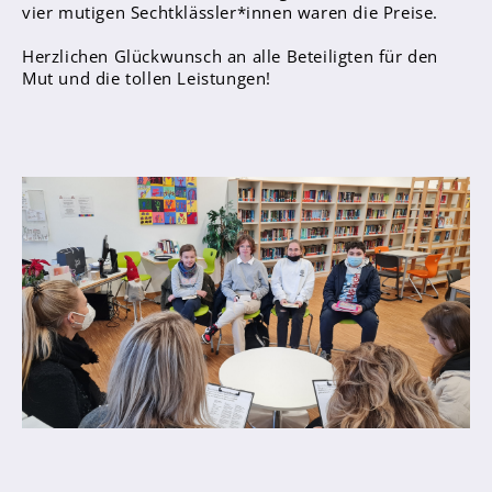
vier mutigen Sechtklässler*innen waren die Preise.
Herzlichen Glückwunsch an alle Beteiligten für den
Abschlüsse
Mut und die tollen Leistungen!
Fremdsprachen
Englisch
Spanisch
Niederländisch
MINT
Naturwissenschaften
Informatik
Differenzierung
Inklusion
Fächer
Berufsorientierung