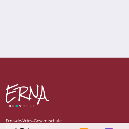
Anprechpartner
Konzept für die Berufsberatung in den
Jahrgängen 7 - 10
Berufsberatung
Kooperationspartner
Bilingualer Unterricht
Laufbahn und Abschlüsse
FHR und Abitur
Einführungsphase
Erna-de-Vries-Gesamtschule
Qualifikationsphase
Am Sportzentrum 22