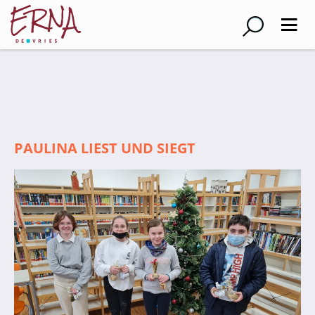
Suche
Schulleitung
Kollegium
PAULINA LIEST UND SIEGT
Lehrer*innen
Schulsozialarbeiter
Referendar*innen
Teams
Schüler*innen
Schüler*innenvertretung
Sporthelfer*innen