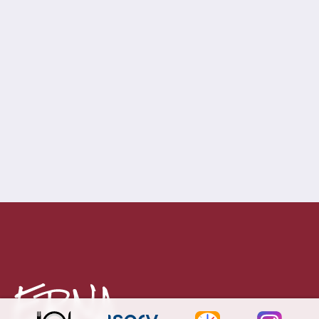
Fächer
Digitalisierung
Oberstufenteam
Studium und Beruf
Infos & Downloads
Schulprofil
Leitbild
Ganztag
Schulrestaurant
AG-Bereich