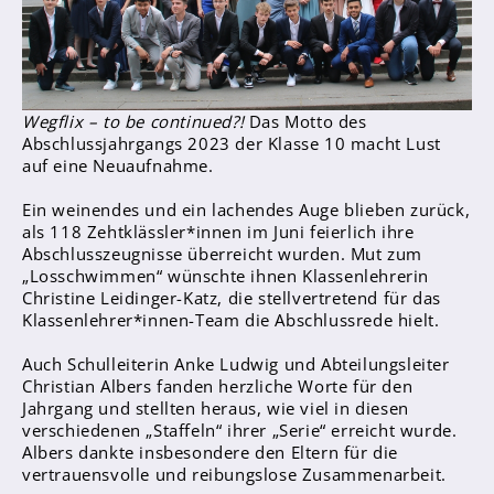
Sanitätsdienst
Eltern
Förderverein
Wegflix – to be continued?!
Das Motto des
Elternvertreter*innen
Abschlussjahrgangs 2023 der Klasse 10 macht Lust
auf eine Neuaufnahme.
Mitarbeiter*innen
Ein weinendes und ein lachendes Auge blieben zurück,
als 118 Zehtklässler*innen im Juni feierlich ihre
Sekretär*innen
Abschlusszeugnisse überreicht wurden. Mut zum
Hausmeister
„Losschwimmen“ wünschte ihnen Klassenlehrerin
Christine Leidinger-Katz, die stellvertretend für das
Klassenlehrer*innen-Team die Abschlussrede hielt.
Lehrer*innen Ausbildung
Praktika und Praxissemester
Auch Schulleiterin Anke Ludwig und Abteilungsleiter
Christian Albers fanden herzliche Worte für den
Referendariat
Jahrgang und stellten heraus, wie viel in diesen
verschiedenen „Staffeln“ ihrer „Serie“ erreicht wurde.
Albers dankte insbesondere den Eltern für die
vertrauensvolle und reibungslose Zusammenarbeit.