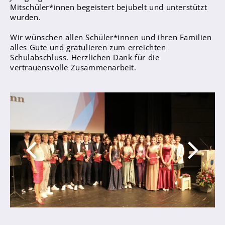
Mitschüler*innen begeistert bejubelt und unterstützt
Anprechpartner
wurden.
Konzept für die Berufsberatung in den
Wir wünschen allen Schüler*innen und ihren Familien
Jahrgängen 7 - 10
alles Gute und gratulieren zum erreichten
Berufsberatung
Schulabschluss. Herzlichen Dank für die
vertrauensvolle Zusammenarbeit.
Kooperationspartner
Bilingualer Unterricht
Laufbahn und Abschlüsse
FHR und Abitur
Einführungsphase
Qualifikationsphase