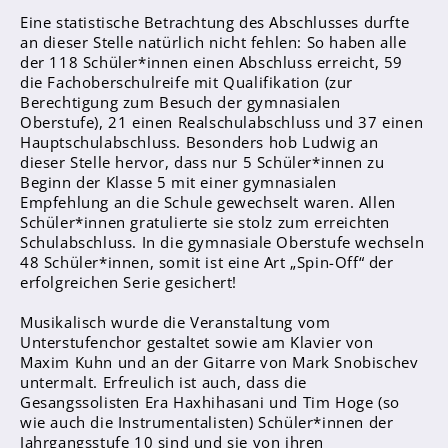
Eine statistische Betrachtung des Abschlusses durfte
an dieser Stelle natürlich nicht fehlen: So haben alle
Abschlüsse
der 118 Schüler*innen einen Abschluss erreicht, 59
die Fachoberschulreife mit Qualifikation (zur
Fremdsprachen
Berechtigung zum Besuch der gymnasialen
Englisch
Oberstufe), 21 einen Realschulabschluss und 37 einen
Hauptschulabschluss. Besonders hob Ludwig an
Spanisch
dieser Stelle hervor, dass nur 5 Schüler*innen zu
Beginn der Klasse 5 mit einer gymnasialen
Niederländisch
Empfehlung an die Schule gewechselt waren. Allen
Schüler*innen gratulierte sie stolz zum erreichten
MINT
Schulabschluss. In die gymnasiale Oberstufe wechseln
48 Schüler*innen, somit ist eine Art „Spin-Off“ der
Naturwissenschaften
erfolgreichen Serie gesichert!
Informatik
Musikalisch wurde die Veranstaltung vom
Unterstufenchor gestaltet sowie am Klavier von
Differenzierung
Maxim Kuhn und an der Gitarre von Mark Snobischev
Inklusion
untermalt. Erfreulich ist auch, dass die
Gesangssolisten Era Haxhihasani und Tim Hoge (so
Fächer
wie auch die Instrumentalisten) Schüler*innen der
Berufsorientierung
Jahrgangsstufe 10 sind und sie von ihren