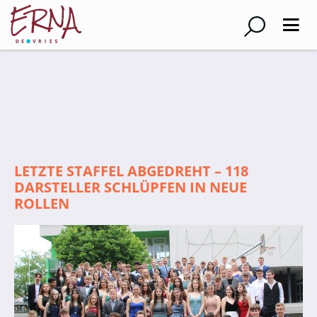
Suche
Schulleitung
Kollegium
Lehrer*innen
LETZTE STAFFEL ABGEDREHT – 118
Schulsozialarbeiter
DARSTELLER SCHLÜPFEN IN NEUE
ROLLEN
Referendar*innen
Teams
Schüler*innen
Schüler*innenvertretung
Sporthelfer*innen