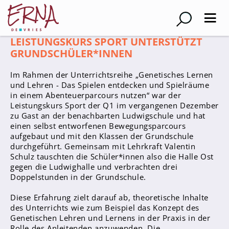
LEISTUNGSKURS SPORT UNTERSTÜTZT
Suche
GRUNDSCHÜLER*INNEN
Im Rahmen der Unterrichtsreihe „Genetisches Lernen
Schulleitung
und Lehren - Das Spielen entdecken und Spielräume
in einem Abenteuerparcours nutzen“ war der
Kollegium
Leistungskurs Sport der Q1 im vergangenen Dezember
zu Gast an der benachbarten Ludwigschule und hat
Lehrer*innen
einen selbst entworfenen Bewegungsparcours
Schulsozialarbeiter
aufgebaut und mit den Klassen der Grundschule
durchgeführt. Gemeinsam mit Lehrkraft Valentin
Referendar*innen
Schulz tauschten die Schüler*innen also die Halle Ost
Teams
gegen die Ludwighalle und verbrachten drei
Doppelstunden in der Grundschule.
Schüler*innen
Diese Erfahrung zielt darauf ab, theoretische Inhalte
Schüler*innenvertretung
des Unterrichts wie zum Beispiel das Konzept des
Genetischen Lehren und Lernens in der Praxis in der
Sporthelfer*innen
Rolle des Anleitenden anzuwenden. Die