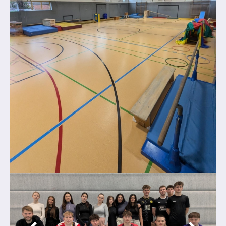
Abschlüsse
Fremdsprachen
Englisch
Spanisch
Niederländisch
MINT
Naturwissenschaften
Informatik
Differenzierung
Inklusion
Fächer
Berufsorientierung