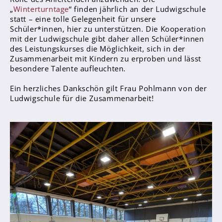
Sanitätsdienst
„
Winterturntage
“ finden jährlich an der Ludwigschule
statt – eine tolle Gelegenheit für unsere
Schüler*innen, hier zu unterstützen. Die Kooperation
Eltern
mit der Ludwigschule gibt daher allen Schüler*innen
Förderverein
des Leistungskurses die Möglichkeit, sich in der
Zusammenarbeit mit Kindern zu erproben und lässt
Elternvertreter*innen
besondere Talente aufleuchten.
Ein herzliches Dankschön gilt Frau Pohlmann von der
Mitarbeiter*innen
Ludwigschule für die Zusammenarbeit!
Sekretär*innen
Hausmeister
Lehrer*innen Ausbildung
Praktika und Praxissemester
Referendariat