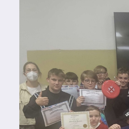
Leitbild
Ganztag
Schulrestaurant
AG-Bereich
OFFA
Ernas Frühstückstreff
Wir fördern und fordern
Talentförderung
Digitale Drehtür
Erna trifft...
Unsere Schulhunde