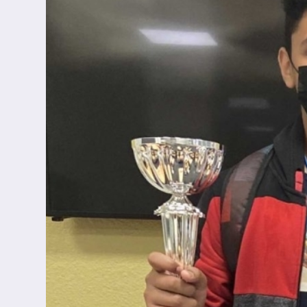
Sporthelfer*innen
Sanitätsdienst
Eltern
Förderverein
Elternvertreter*innen
Mitarbeiter*innen
Sekretär*innen
Hausmeister
Lehrer*innen Ausbildung
Praktika und Praxissemester
Referendariat