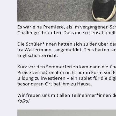
FHR und Abitur
Einführungsphase
Qualifikationsphase
Es war eine Premiere, als im vergangenen Sc
Challenge“ brüteten. Dass ein so sensationel
Fächer
Die Schüler*innen hatten sich zu der über d
Digitalisierung
Ira Waltermann - angemeldet. Teils hatten sie
Oberstufenteam
Englischunterricht.
Studium und Beruf
Kurz vor den Sommerferien kam dann die üb
Preise versüßten ihm nicht nur in Form von Ei
Infos & Downloads
Bildung zu investieren – ein Tablet für die di
besonderen Ort bei ihm zu Hause.
Wir freuen uns mit allen Teilnehmer*innen d
folks!
Schulprofil