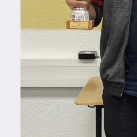
Abschlüsse
Fremdsprachen
Englisch
Spanisch
Niederländisch
MINT
Naturwissenschaften
Informatik
Differenzierung