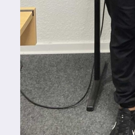
Inklusion
Fächer
Berufsorientierung
Anprechpartner
Konzept für die Berufsberatung in den Jahrgä
Berufsberatung
Kooperationspartner
Bilingualer Unterricht
Laufbahn und Abschlüsse