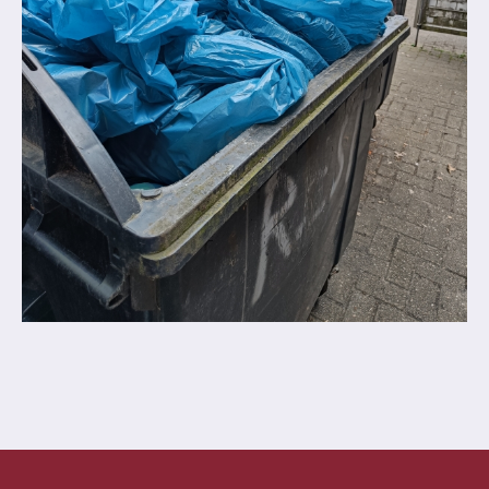
Abschlüsse
Fremdsprachen
Englisch
Spanisch
Niederländisch
MINT
Naturwissenschaften
Informatik
Differenzierung
Inklusion
Fächer
Berufsorientierung