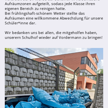
Aufräumzonen aufgeteilt, sodass jede Klasse ihren
Sanitätsdienst
eigenen Bereich zu reinigen hatte.
Bei frühlingshaft-schönem Wetter stellte das
Eltern
Aufräumen eine willkommene Abwechslung für unsere
Schüler*inne dar.
Förderverein
Elternvertreter*innen
Wir bedanken uns bei allen, die mitgeholfen haben,
unserern Schulhof wieder auf Vordermann zu bringen!
Mitarbeiter*innen
Sekretär*innen
Hausmeister
Lehrer*innen Ausbildung
Praktika und Praxissemester
Referendariat