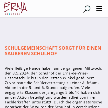
Suche
Schulleitung
Kollegium
SCHULGEMEINSCHAFT SORGT FÜR EINEN
SAUBEREN SCHULHOF
Lehrer*innen
Schulsozialarbeiter
Viele fleißige Hände haben am vergangenen Mittwoch,
Referendar*innen
den 8.5.2024, den Schulhof der Erna-de-Vries-
Teams
Gesamtschule bis in den letzten Winkel gesäubert.
Zuvor hatte die Schülervertretung zu einer Aufräum-
Aktion in der 5. und 6. Stunde aufgerufen. Viele
Schüler*innen
engagierte Klassen der Jahrgänge 5 bis 10 haben sich
Schüler*innenvertretung
an der Aktion beteiligt und wurden adbei von ihren
Fachlerkräften unterstützt. Durch die organisatorische
Sporthelfer*innen
Vorarbeit der SV wurde der Schulhof in verschiedene