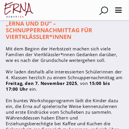
„ERNA UND DU“ –
Suche
SCHNUPPERNACHMITTAG FÜR
VIERTKLÄSSLER*INNEN
Schulleitung
Mit dem Beginn der Herbstzeit machen sich viele
Familien der Viertklässler*innen Gedanken darüber,
Kollegium
wie es nach der Grundschule weitergehen soll.
Lehrer*innen
Wir laden deshalb alle interessierten Schülerinnen der
Schulsozialarbeiter
4. Klassen herzlich zu einem Schnuppernachmittag am
Referendar*innen
Freitag, den 7. November 2025
, von
15:00 bis
17:00 Uhr
ein.
Teams
Ein buntes Workshopprogramm lädt die Kinder dazu
ein, die Erna auf spielerische Weise kennenzulernen
Schüler*innen
und erste Eindrücke vom Schulleben zu sammeln.
Schüler*innenvertretung
Währenddessen haben Eltern und
Erziehungsberechtigte bei Kaffee und Kuchen die
Sporthelfer*innen