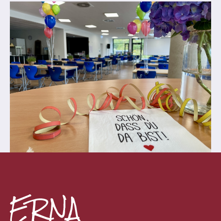
Abschlüsse
Fremdsprachen
Englisch
Spanisch
Niederländisch
MINT
Naturwissenschaften
Informatik
Differenzierung
Inklusion
Fächer
Berufsorientierung