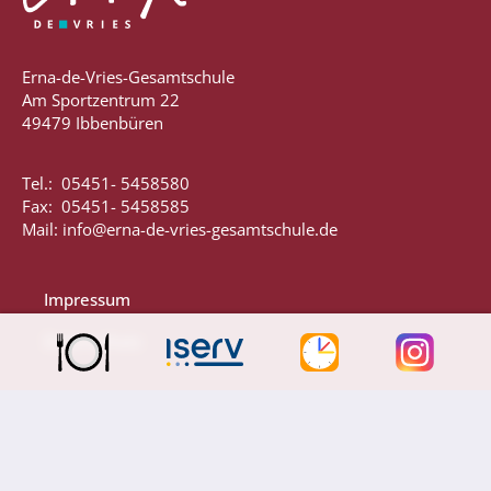
Anprechpartner
Konzept für die Berufsberatung in den
Erna-de-Vries-Gesamtschule
Jahrgängen 7 - 10
Am Sportzentrum 22
Berufsberatung
49479 Ibbenbüren
Kooperationspartner
Tel.: 05451- 5458580
Bilingualer Unterricht
Fax: 05451- 5458585
Mail: info@erna-de-vries-gesamtschule.de
Impressum
Datenschutz
Laufbahn und Abschlüsse
FHR und Abitur
Einführungsphase
Qualifikationsphase