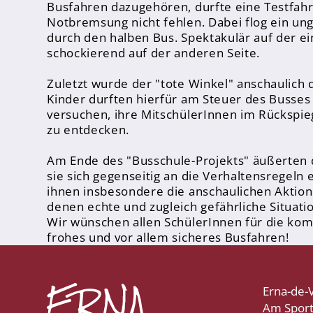
Busfahren dazugehören, durfte eine Testfahrt
Sporthelfer*innen
Notbremsung nicht fehlen. Dabei flog ein u
Sanitätsdienst
durch den halben Bus. Spektakulär auf der ei
schockierend auf der anderen Seite.
Eltern
Zuletzt wurde der "tote Winkel" anschaulich d
Förderverein
Kinder durften hierfür am Steuer des Busses 
versuchen, ihre MitschülerInnen im Rückspieg
Elternvertreter*innen
zu entdecken.
Mitarbeiter*innen
Am Ende des "Busschule-Projekts" äußerten d
sie sich gegenseitig an die Verhaltensregeln
Sekretär*innen
ihnen insbesondere die anschaulichen Aktion
Hausmeister
denen echte und zugleich gefährliche Situati
Wir wünschen allen SchülerInnen für die ko
frohes und vor allem sicheres Busfahren!
Lehrer*innen Ausbildung
Praktika und Praxissemester
Referendariat
Erna-de-
Am Spor