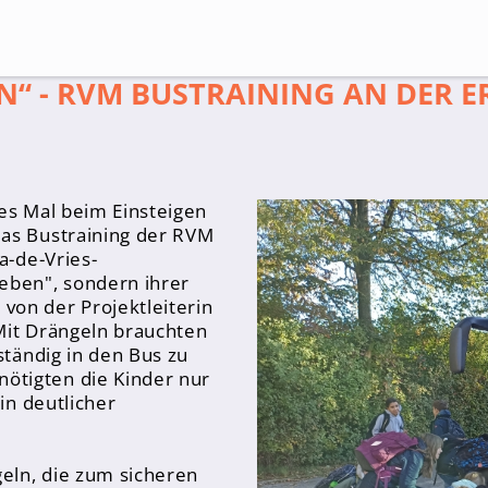
N“ - RVM BUSTRAINING AN DER E
Suche
tes Mal beim Einsteigen
das Bustraining der RVM
a-de-Vries-
eben", sondern ihrer
von der Projektleiterin
Mit Drängeln brauchten
ständig in den Bus zu
ötigten die Kinder nur
in deutlicher
eln, die zum sicheren