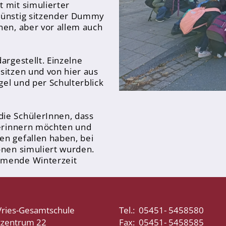
 mit simulierter
ngünstig sitzender Dummy
nen, aber vor allem auch
argestellt. Einzelne
sitzen und von hier aus
el und per Schulterblick
ie SchülerInnen, dass
 erinnern möchten und
en gefallen haben, bei
onen simuliert wurden.
mmende Winterzeit
Vries-Gesamtschule
Tel.: 05451- 5458580
tzentrum 22
Fax: 05451- 5458585