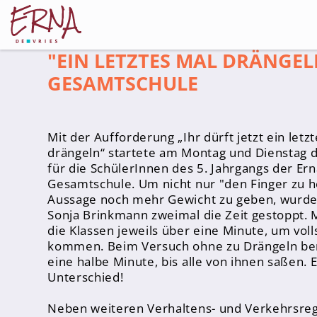
"EIN LETZTES MAL DRÄNGEL
GESAMTSCHULE
Schulleitung
Mit der Aufforderung „Ihr dürft jetzt ein letz
Kollegium
drängeln“ startete am Montag und Dienstag 
für die SchülerInnen des 5. Jahrgangs der Ern
Lehrer*innen
Gesamtschule. Um nicht nur "den Finger zu h
Schulsozialarbeiter
Aussage noch mehr Gewicht zu geben, wurde 
Sonja Brinkmann zweimal die Zeit gestoppt. 
Referendar*innen
die Klassen jeweils über eine Minute, um voll
Teams
kommen. Beim Versuch ohne zu Drängeln ben
eine halbe Minute, bis alle von ihnen saßen. E
Unterschied!
Schüler*innen
Schüler*innenvertretung
Neben weiteren Verhaltens- und Verkehrsreg