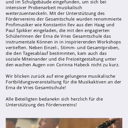
und im Schulgebäude eingefunden, um sich bei
Sanitätsdienst
intensiver Probenarbeit musikalisch
weiterzuentwickeln. Mit der Unterstützung des
Eltern
Fördervereins der Gesamtschule wurden renommierte
Profimusiker wie Konstantin Ilev aus den Haag und
Förderverein
Paul Spikker eingeladen, die mit den engagierten
SchülerInnen der Erna de Vries Gesamtschule das
Elternvertreter*innen
instrumentale Können in in inspirierenden Workshops
vertieften. Neben Einzel-, Stimm- und Gesamtproben,
Mitarbeiter*innen
die den Tagesablauf bestimmten, kam auch das
soziale Miteinander und die Freizeitgestaltung unter
Sekretär*innen
den wachen Augen von Corinna Habeck nicht zu kurz.
Hausmeister
Wir blicken zurück auf eine gelungene musikalische
Fortbildungsveranstaltung für die Musikaktiven an der
Lehrer*innen Ausbildung
Erna de Vries Gesamtschule!
Praktika und Praxissemester
Alle Beteiligten bedanekn sich herzlich für die
Referendariat
Unterstützung des Fördervereins!