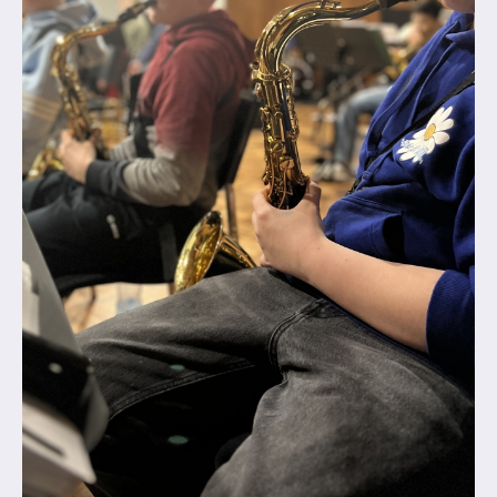
Abschlüsse
Fremdsprachen
Englisch
Spanisch
Niederländisch
MINT
Naturwissenschaften
Informatik
Differenzierung
Inklusion
Fächer
Berufsorientierung