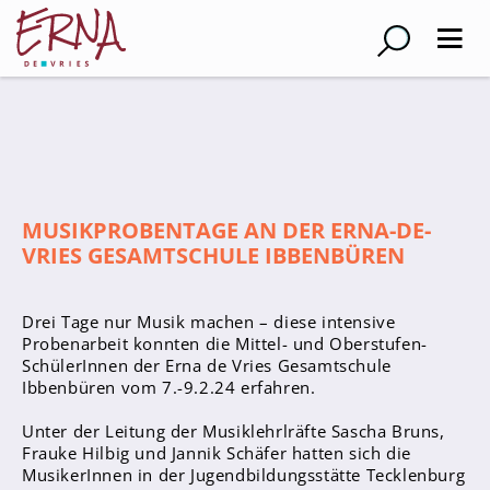
Suche
Schulleitung
Kollegium
MUSIKPROBENTAGE AN DER ERNA-DE-
Lehrer*innen
VRIES GESAMTSCHULE IBBENBÜREN
Schulsozialarbeiter
Referendar*innen
Drei Tage nur Musik machen – diese intensive
Probenarbeit konnten die Mittel- und Oberstufen-
Teams
SchülerInnen der Erna de Vries Gesamtschule
Ibbenbüren vom 7.-9.2.24 erfahren.
Schüler*innen
Unter der Leitung der Musiklehrlräfte Sascha Bruns,
Schüler*innenvertretung
Frauke Hilbig und Jannik Schäfer hatten sich die
Sporthelfer*innen
MusikerInnen in der Jugendbildungsstätte Tecklenburg