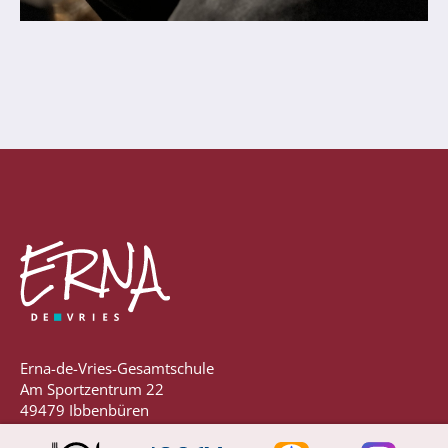
Anprechpartner
Konzept für die Berufsberatung in den
Jahrgängen 7 - 10
Berufsberatung
Kooperationspartner
Bilingualer Unterricht
Laufbahn und Abschlüsse
Erna-de-Vries-Gesamtschule
FHR und Abitur
Am Sportzentrum 22
Einführungsphase
49479 Ibbenbüren
Qualifikationsphase