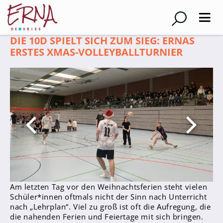
DIE 10D SPIELT SICH ZUM SIEG: ERNAS
Suche
ERSTES XMAS-VOLLEYBALLTURNIER
Schulleitung
Kollegium
Lehrer*innen
Schulsozialarbeiter
Referendar*innen
Teams
Schüler*innen
Am letzten Tag vor den Weihnachtsferien steht vielen
Schüler*innen oftmals nicht der Sinn nach Unterricht
Schüler*innenvertretung
nach „Lehrplan“. Viel zu groß ist oft die Aufregung, die
Sporthelfer*innen
die nahenden Ferien und Feiertage mit sich bringen.