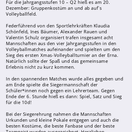
Für die Jahrgangsstufen 10 – Q2 hieß es am 20.
Sanitätsdienst
Dezember: Gruppenkostüm an und ab auf´s
Volleyballfeld.
Eltern
Federführend von den Sportlehrkräften Klaudia
Förderverein
Schönfeld, Ines Bäumer, Alexander Rauen und
Valentin Schulz organisiert trafen insgesamt acht
Elternvertreter*innen
Mannschaften aus den vier Jahrgangsstufen in den
Volleyballmatches aufeinander und spielten um den
Mitarbeiter*innen
Sieg des ersten Xmas-Volleyballturnier an der Erna.
Natürlich sollte der Spaß und das gemeinsame
Sekretär*innen
Erlebnis nicht zu kurz kommen.
Hausmeister
In den spannenden Matches wurde alles gegeben und
am Ende spielte die Siegermannschaft der
Lehrer*innen Ausbildung
Schüler*innen noch gegen ein Lehrerteam. Gegen
Praktika und Praxissemester
Ende der 6. Stunde hieß es dann: Spiel, Satz und Sieg
für die 10d!
Referendariat
Bei der Siegerehrung nahmen die Mannschaften
Urkunden und kleine Pokale entgegen und auch die
besten Kostüme, die beste Fanbase und der beste
Teamgeist wurden ausgezeichnet. Herzlichen