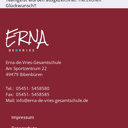
Glückwunsch!!
Abschlüsse
Fremdsprachen
Englisch
Spanisch
Niederländisch
Erna-de-Vries-Gesamtschule
MINT
Am Sportzentrum 22
49479 Ibbenbüren
Naturwissenschaften
Informatik
Tel.: 05451- 5458580
Fax: 05451- 5458585
Differenzierung
Mail: info@erna-de-vries-gesamtschule.de
Inklusion
Fächer
Impressum
Berufsorientierung
Datenschutz