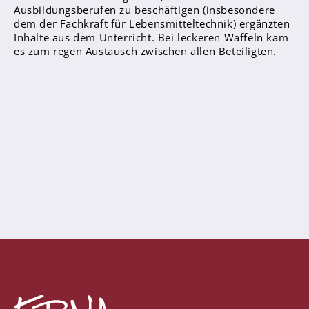
Ausbildungsberufen zu beschäftigen (insbesondere
dem der Fachkraft für Lebensmitteltechnik) ergänzten
Inhalte aus dem Unterricht. Bei leckeren Waffeln kam
Abschlüsse
es zum regen Austausch zwischen allen Beteiligten.
Fremdsprachen
Englisch
Spanisch
Niederländisch
MINT
Naturwissenschaften
Informatik
Differenzierung
Inklusion
Fächer
Berufsorientierung