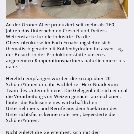
Sanitätsdienst
Eltern
An der Groner Allee produziert seit mehr als 160
Förderverein
Jahren das Unternehmen Crespel und Deiters
Weizenstärke für die Industrie. Da die
Elternvertreter*innen
Oberstufenkurse im Fach Ernährungslehre sich
thematisch gerade mit Kohlenhydraten befassen, lag
Mitarbeiter*innen
der Besuch in der Produktionsstätte unseres
angehenden Kooperationspartners natürlich mehr als
Sekretär*innen
nahe.
Hausmeister
Herzlich empfangen wurden die knapp über 20
Schüler*innen und ihr Fachlehrer Herr Noack vom
Lehrer*innen Ausbildung
Team des Unternehmens. Die Gelegenheit, sich einmal
die Verarbeitung von Weizen genauer anzuschauen,
Praktika und Praxissemester
hinter die Kulissen eines wirtschaftlichen
Referendariat
Unternehmens und Berufe aus dem Spektrum des
Unterrichtsfachs kennenzulernen, begeisterte die
Schüler*innen.
Nicht zuletzt die Gelegenheit, sich mit den