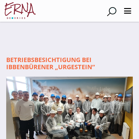
Suche
Schulleitung
BETRIEBSBESICHTIGUNG BEI
Kollegium
IBBENBÜRENER „URGESTEIN“
Lehrer*innen
Schulsozialarbeiter
Referendar*innen
Teams
Schüler*innen
Schüler*innenvertretung
Sporthelfer*innen