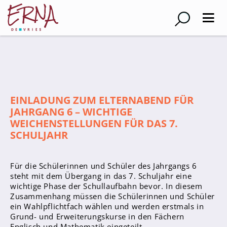
Suche
Schulleitung
EINLADUNG ZUM ELTERNABEND FÜR
Kollegium
JAHRGANG 6 – WICHTIGE
Lehrer*innen
WEICHENSTELLUNGEN FÜR DAS 7.
Schulsozialarbeiter
SCHULJAHR
Referendar*innen
Teams
Für die Schülerinnen und Schüler des Jahrgangs 6
steht mit dem Übergang in das 7. Schuljahr eine
wichtige Phase der Schullaufbahn bevor. In diesem
Schüler*innen
Zusammenhang müssen die Schülerinnen und Schüler
Schüler*innenvertretung
ein Wahlpflichtfach wählen und werden erstmals in
Grund- und Erweiterungskurse in den Fächern
Sporthelfer*innen
Englisch und Mathematik eingeteilt.