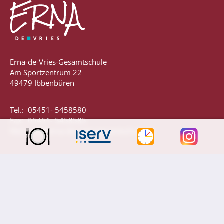
Anprechpartner
Konzept für die Berufsberatung in den
Jahrgängen 7 - 10
Berufsberatung
Erna-de-Vries-Gesamtschule
Kooperationspartner
Am Sportzentrum 22
49479 Ibbenbüren
Bilingualer Unterricht
Tel.: 05451- 5458580
Fax: 05451- 5458585
Mail: info@erna-de-vries-gesamtschule.de
Impressum
Laufbahn und Abschlüsse
Datenschutz
FHR und Abitur
Einführungsphase
Qualifikationsphase