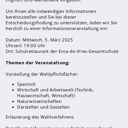
Sanitätsdienst
Um Ihnen alle notwendigen Informationen
bereitzustellen und Sie bei dieser
Eltern
Entscheidungsfindung zu unterstützen, laden wir Sie
Förderverein
herzlich zu einer Informationsveranstaltung ein:
Elternvertreter*innen
Datum: Mittwoch, 5. März 2025
Uhrzeit: 19:00 Uhr
Mitarbeiter*innen
Ort: Schulrestaurant der Erna-de-Vries-Gesamtschule
Sekretär*innen
Themen der Veranstaltung:
Hausmeister
Vorstellung der Wahlpflichtfächer:
Lehrer*innen Ausbildung
Spanisch
Wirtschaft und Arbeitswelt (Technik,
Praktika und Praxissemester
Hauswirtschaft, Wirtschaft)
Referendariat
Naturwissenschaften
Darstellen und Gestalten
Erläuterung des Wahlverfahrens