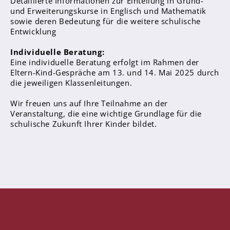
Detaillierte Informationen zur Einteilung in Grund-
und Erweiterungskurse in Englisch und Mathematik
sowie deren Bedeutung für die weitere schulische
Abschlüsse
Entwicklung
Fremdsprachen
Individuelle Beratung:
Englisch
Eine individuelle Beratung erfolgt im Rahmen der
Eltern-Kind-Gespräche am 13. und 14. Mai 2025 durch
Spanisch
die jeweiligen Klassenleitungen.
Niederländisch
Wir freuen uns auf Ihre Teilnahme an der
Veranstaltung, die eine wichtige Grundlage für die
MINT
schulische Zukunft Ihrer Kinder bildet.
Naturwissenschaften
Informatik
Differenzierung
Inklusion
Fächer
Berufsorientierung