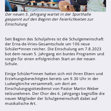
Sanitätsdienst
Der neuen 5. Jahrgang wartet in der Sporthalle
Eltern
gespannt auf den Beginn der Feierlichkeiten zur
Förderverein
Einschulung
Elternvertreter*innen
Seit Beginn des Schuljahres ist die Schulgemeinschaft
der Erna-de-Vries-Gesamtschule um 106 neue
Mitarbeiter*innen
Schüler*innen reicher. Die Einschulung am 7.8.2023
Sekretär*innen
bot dem neuen 5. Jahrgang ein buntes Programm und
sorgte für einen erfolgreichen Start an der neuen
Hausmeister
Schule.
Lehrer*innen Ausbildung
Einige Schüler*innen hatten sich mit ihren Eltern und
Erziehungsberechtigten bereits um 9.30 Uhr in der
Praktika und Praxissemester
Ludwigkirche versammelt, um dort am
Referendariat
Einschulungsgottesdienst von Pastor Martin Weber
teilzunehmen. Der Chor des 6. Jahrgangs begrüßte die
neuen Mitglieder der Schulgemeinschaft dabei auf
musikalische Art.