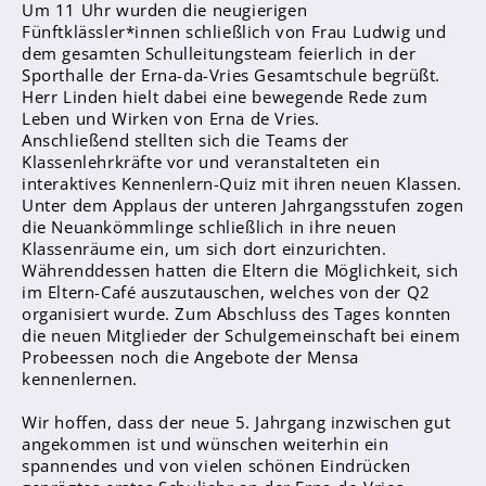
Um 11 Uhr wurden die neugierigen
Fünftklässler*innen schließlich von Frau Ludwig und
dem gesamten Schulleitungsteam feierlich in der
Abschlüsse
Sporthalle der Erna-da-Vries Gesamtschule begrüßt.
Fremdsprachen
Herr Linden hielt dabei eine bewegende Rede zum
Leben und Wirken von Erna de Vries.
Englisch
Anschließend stellten sich die Teams der
Klassenlehrkräfte vor und veranstalteten ein
Spanisch
interaktives Kennenlern-Quiz mit ihren neuen Klassen.
Niederländisch
Unter dem Applaus der unteren Jahrgangsstufen zogen
die Neuankömmlinge schließlich in ihre neuen
Klassenräume ein, um sich dort einzurichten.
MINT
Währenddessen hatten die Eltern die Möglichkeit, sich
Naturwissenschaften
im Eltern-Café auszutauschen, welches von der Q2
organisiert wurde. Zum Abschluss des Tages konnten
Informatik
die neuen Mitglieder der Schulgemeinschaft bei einem
Probeessen noch die Angebote der Mensa
Differenzierung
kennenlernen.
Inklusion
Wir hoffen, dass der neue 5. Jahrgang inzwischen gut
Fächer
angekommen ist und wünschen weiterhin ein
spannendes und von vielen schönen Eindrücken
Berufsorientierung