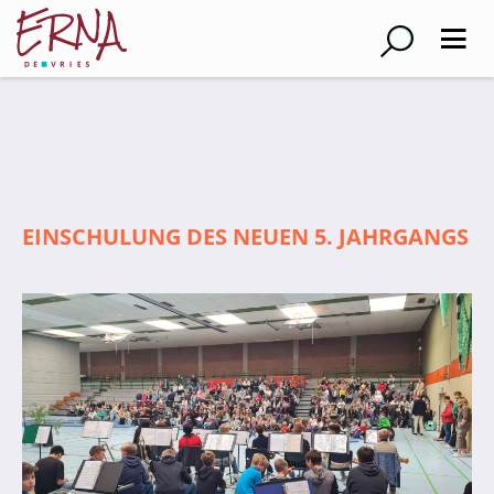
Suche
Schulleitung
Kollegium
EINSCHULUNG DES NEUEN 5. JAHRGANGS
Lehrer*innen
Schulsozialarbeiter
Referendar*innen
Teams
Schüler*innen
Schüler*innenvertretung
Sporthelfer*innen