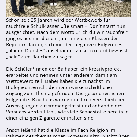
Sanitätsdienst
Schon seit 25 Jahren wird der Wettbewerb für
Eltern
rauchfreie Schulklassen „Be smart – Don´t start“ nun
Förderverein
ausgerichtet. Nach dem Motto „#Ich du wir rauchfrei“
ging es auch in diesem Jahr in vielen Klassen der
Elternvertreter*innen
Republik darum, sich mit den negativen Folgen des
„blauen Dunstes“ auseinander zu setzen und bewusst
Mitarbeiter*innen
„nein“ zum Rauchen zu sagen.
Sekretär*innen
Die Schüler*innen der 8a haben ein Kreativprojekt
Hausmeister
erarbeitet und nehmen unter anderem damit am
Wettbewerb teil. Dabei haben sie zunächst im
Biologieunterricht den naturwissenschaftlichen
Lehrer*innen Ausbildung
Zugang zum Thema gefunden. Die gesundheitlichen
Praktika und Praxissemester
Folgen des Rauchens wurden in ihren verschiedenen
Ausprägungen zusammengefasst und anhand eines
Referendariat
Versuchs verdeutlicht, wie viele Schadstoffe bereits in
einer einzigen Zigarette enthalten sind.
Anschließend hat die Klasse im Fach Religion im
Rahmen des thematischen Schwerpunkts „Sucht“ über