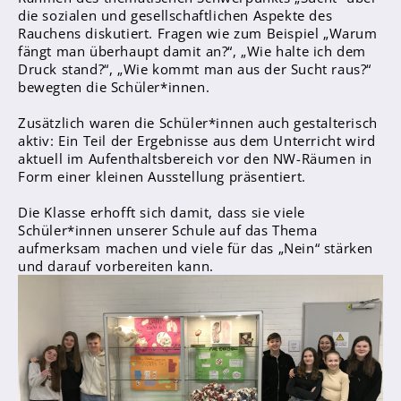
die sozialen und gesellschaftlichen Aspekte des
Rauchens diskutiert. Fragen wie zum Beispiel „Warum
fängt man überhaupt damit an?“, „Wie halte ich dem
Abschlüsse
Druck stand?“, „Wie kommt man aus der Sucht raus?“
Fremdsprachen
bewegten die Schüler*innen.
Englisch
Zusätzlich waren die Schüler*innen auch gestalterisch
Spanisch
aktiv: Ein Teil der Ergebnisse aus dem Unterricht wird
aktuell im Aufenthaltsbereich vor den NW-Räumen in
Niederländisch
Form einer kleinen Ausstellung präsentiert.
MINT
Die Klasse erhofft sich damit, dass sie viele
Schüler*innen unserer Schule auf das Thema
Naturwissenschaften
aufmerksam machen und viele für das „Nein“ stärken
Informatik
und darauf vorbereiten kann.
Differenzierung
Inklusion
Fächer
Berufsorientierung