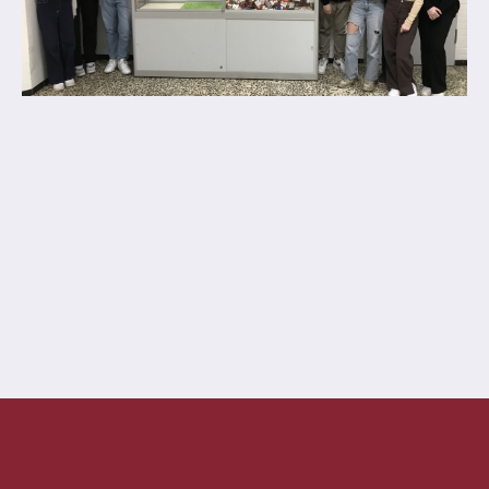
Anprechpartner
Konzept für die Berufsberatung in den
Jahrgängen 7 - 10
Berufsberatung
Kooperationspartner
Bilingualer Unterricht
Laufbahn und Abschlüsse
FHR und Abitur
Einführungsphase
Qualifikationsphase